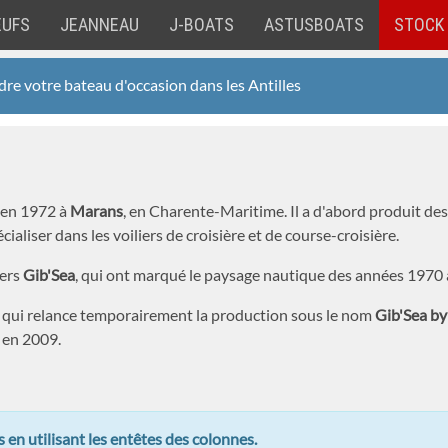
EUFS
JEANNEAU
J-BOATS
ASTUSBOATS
STOCK
re votre bateau d'occasion dans les Antilles
é en 1972 à
Marans
, en Charente-Maritime. Il a d'abord produit des
écialiser dans les voiliers de croisière et de course-croisière.
iers
Gib'Sea
, qui ont marqué le paysage nautique des années 1970 
, qui relance temporairement la production sous le nom
Gib'Sea by
e en 2009.
 en utilisant les entêtes des colonnes.