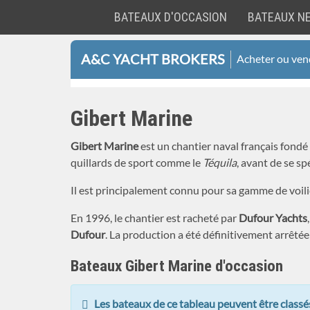
BATEAUX D'OCCASION
BATEAUX N
A&C
Aller
Yacht
A&C YACHT BROKERS
Acheter ou vend
au
Brokers
contenu
principal
Gibert Marine
Gibert Marine
est un chantier naval français fond
quillards de sport comme le
Téquila
, avant de se sp
Il est principalement connu pour sa gamme de voil
En 1996, le chantier est racheté par
Dufour Yachts
Dufour
. La production a été définitivement arrêté
Bateaux Gibert Marine d'occasion
Les bateaux de ce tableau peuvent être classés