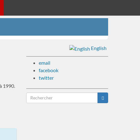
English
email
facebook
twitter
à 1990.
Formulaire
de
Rechercher
recherche