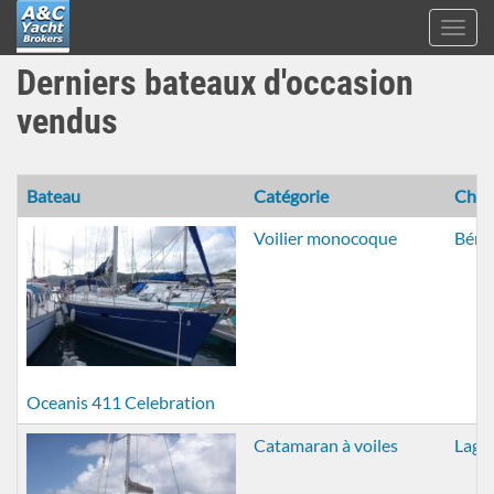
Toggl
navig
A&C
Derniers bateaux d'occasion
Aller
Yacht
au
Brokers
vendus
contenu
principal
Bateau
Catégorie
Chan
Voilier monocoque
Béné
Oceanis 411 Celebration
Catamaran à voiles
Lago