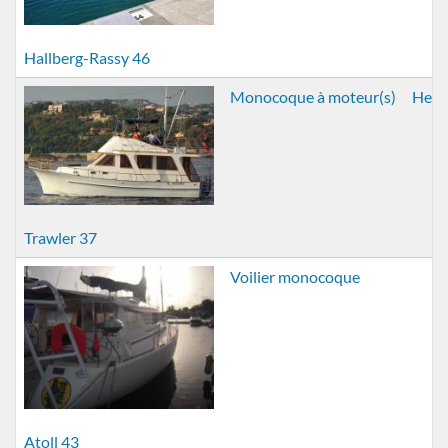
Hallberg-Rassy 46
Monocoque à moteur(s)
Hers
Trawler 37
Voilier monocoque
Atoll 43