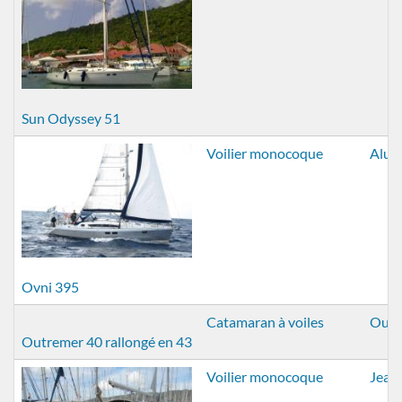
Sun Odyssey 51
Voilier monocoque
Alub
Ovni 395
Catamaran à voiles
Outr
Outremer 40 rallongé en 43
Voilier monocoque
Jean