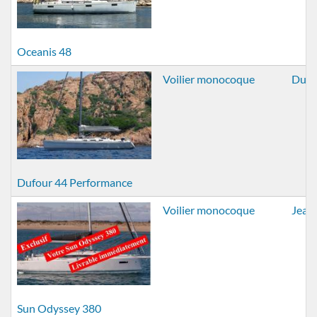
Oceanis 48
Voilier monocoque
Dufo
Dufour 44 Performance
Voilier monocoque
Jean
Sun Odyssey 380