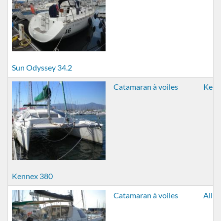
Sun Odyssey 34.2
Catamaran à voiles
Kenn
Kennex 380
Catamaran à voiles
Allia