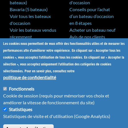
bateaux)
d'occasion
Bavaria (5 bateaux)
Conseils pour l’achat
Voir tous les bateaux
d’un bateau d’occasion
d'occasion
en 8 étapes
Voir les bateaux vendus
Acheter un bateau neuf
récemment
Avis de nos clients
Les cookies nous permettent de vous offrir des fonctionnalités utiles et de mesurer les
A&C Yacht Brokers
Bateaux neufs
performances afin d'améliorer votre expérience. En cliquant sur « Accepter tous les
Actualités
cookies », vous acceptez l'utilisation de tous les cookies. En cliquant sur « Accepter la
Salons nautiques
sélection », vous acceptez uniquement l'utilisation des catégories de cookies
Notre métier
sélectionnées. Pour en savoir plus, consultez notre
L'équipe
politique de confidentialité
Nos partenaires
Fonctionnels
Plan du site
Cookie de session (requis pour mémoriser vos choix et
Nous contacter
améliorer la vitesse de fonctionnement du site)
Statistiques
Statistiques de visite et d'utilisation (Google Analytics)