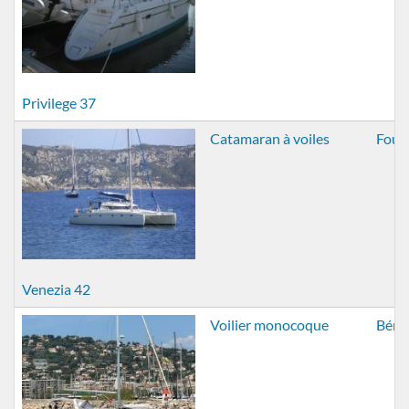
Privilege 37
Catamaran à voiles
Foun
Venezia 42
Voilier monocoque
Béné