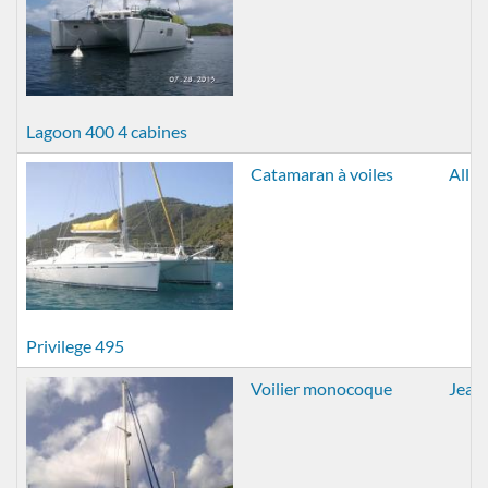
Lagoon 400 4 cabines
Catamaran à voiles
Allia
Privilege 495
Voilier monocoque
Jean