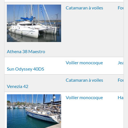
Catamaran à voiles
Foun
Athena 38 Maestro
Voilier monocoque
Jean
Sun Odyssey 40DS
Catamaran à voiles
Foun
Venezia 42
Voilier monocoque
Hall