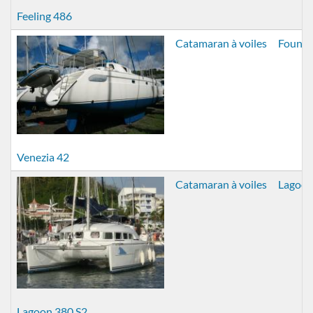
Feeling 486
Catamaran à voiles
Founta
Venezia 42
Catamaran à voiles
Lagoo
Lagoon 380 S2