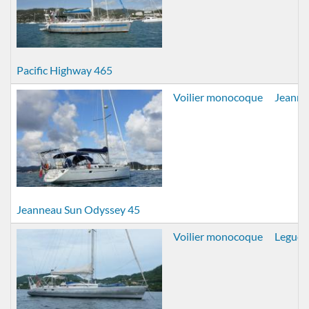
Pacific Highway 465
Voilier monocoque
Jeanne
Jeanneau Sun Odyssey 45
Voilier monocoque
Legue