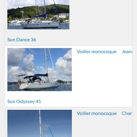
Sun Dance 36
Voilier monocoque
Jeanne
Sun Odyssey 45
Voilier monocoque
Chantie