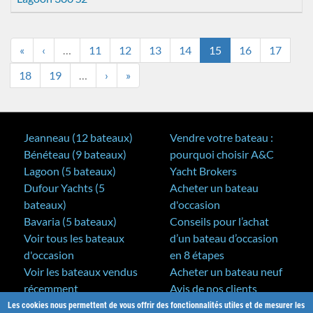
«
‹
…
11
12
13
14
15
16
17
18
19
…
›
»
Jeanneau (12 bateaux)
Vendre votre bateau :
Bénéteau (9 bateaux)
pourquoi choisir A&C
Lagoon (5 bateaux)
Yacht Brokers
Dufour Yachts (5
Acheter un bateau
bateaux)
d'occasion
Bavaria (5 bateaux)
Conseils pour l’achat
Voir tous les bateaux
d’un bateau d’occasion
d'occasion
en 8 étapes
Voir les bateaux vendus
Acheter un bateau neuf
récemment
Avis de nos clients
Les cookies nous permettent de vous offrir des fonctionnalités utiles et de mesurer les