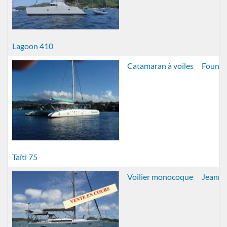
Lagoon 410
Catamaran à voiles
Founta
Taïti 75
Voilier monocoque
Jeanne