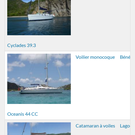
Cyclades 39.3
Voilier monocoque
Bénéte
Oceanis 44 CC
Catamaran à voiles
Lagoo