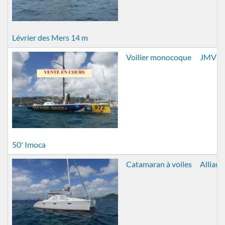
Lévrier des Mers 14 m
Voilier monocoque
JMV
50' Imoca
Catamaran à voiles
Alliaur