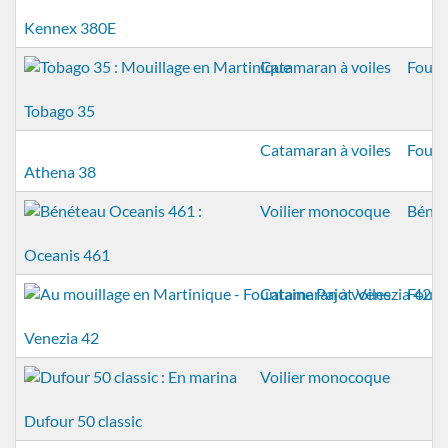
Kennex 380E
Catamaran à voiles
Fount
Tobago 35
Catamaran à voiles
Fount
Athena 38
Voilier monocoque
Béné
Oceanis 461
Catamaran à voiles
Fount
Venezia 42
Voilier monocoque
Dufour 50 classic