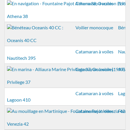
Catamaran à voiles
Fount
Athena 38
Voilier monocoque
Béné
Oceanis 40 CC
Catamaran à voiles
Nauti
Nautitech 395
Catamaran à voiles
Allia
Privilege 37
Catamaran à voiles
Lago
Lagoon 410
Catamaran à voiles
Fount
Venezia 42