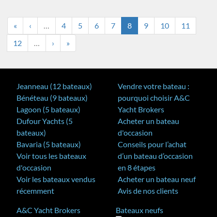
«
‹
…
4
5
6
7
8
9
10
11
12
…
›
»
Jeanneau (12 bateaux)
Vendre votre bateau :
Bénéteau (9 bateaux)
pourquoi choisir A&C
Lagoon (5 bateaux)
Yacht Brokers
Dufour Yachts (5
Acheter un bateau
bateaux)
d'occasion
Bavaria (5 bateaux)
Conseils pour l’achat
Voir tous les bateaux
d’un bateau d’occasion
d'occasion
en 8 étapes
Voir les bateaux vendus
Acheter un bateau neuf
récemment
Avis de nos clients
A&C Yacht Brokers
Bateaux neufs