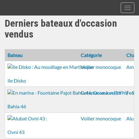
Toggl
navig
A&C
Derniers bateaux d'occasion
Aller
Yacht
au
Brokers
vendus
contenu
principal
Bateau
Catégorie
Chant
Voilier monocoque
Amat
Ile Disko
Catamaran à voiles
Fount
Bahia 46
Voilier monocoque
Aluba
Ovni 43