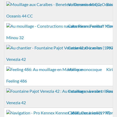
Voilier monocoque
Béné
Oceanis 44 CC
Catamaran à voiles
Const
Minou 32
Catamaran à voiles
Fount
Venezia 42
Voilier monocoque
Kirie
Feeling 486
Catamaran à voiles
Fount
Venezia 42
Catamaran à voiles
Kenn