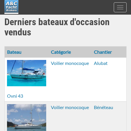
Toggl
navig
A&C
Derniers bateaux d'occasion
Aller
Yacht
au
Brokers
vendus
contenu
principal
Bateau
Catégorie
Chantier
Voilier monocoque
Alubat
Ovni 43
Voilier monocoque
Bénéteau