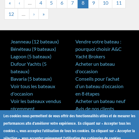
«
‹
…
4
5
6
7
8
9
10
11
12
…
›
»
Jeanneau (12 bateaux)
Vendre votre bateau :
Bénéteau (9 bateaux)
pourquoi choisir A&C
Lagoon (5 bateaux)
Yacht Brokers
Dufour Yachts (5
Acheter un bateau
bateaux)
d'occasion
Bavaria (5 bateaux)
Conseils pour l’achat
Voir tous les bateaux
d’un bateau d’occasion
d'occasion
en 8 étapes
Voir les bateaux vendus
Acheter un bateau neuf
récemment
Avis de nos clients
Les cookies nous permettent de vous offrir des fonctionnalités utiles et de mesurer les
A&C Yacht Brokers
Bateaux neufs
performances afin d'améliorer votre expérience. En cliquant sur « Accepter tous les
Actualités
cookies », vous acceptez l'utilisation de tous les cookies. En cliquant sur « Accepter la
Salons nautiques
sélection », vous acceptez uniquement l'utilisation des catégories de cookies