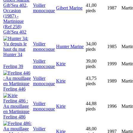
Voilier
41,00
Gibert Marine
1987
Marti
monocoque
pieds
Gib'Sea 402
Voilier
34,00
Hunter Marine
1985
Marti
monocoque
pieds
Hunter 34
Voilier
39,00
Kirie
1999
Marti
Feeling 39
monocoque
pieds
Voilier
43,75
Kirie
1989
Marti
monocoque
pieds
Feeling 446
Voilier
44,88
Kirie
1996
Marti
monocoque
pieds
Feeling 486
Voilier
48,00
Kirie
1997
Marti