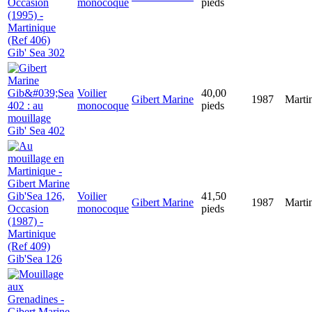
monocoque
pieds
Gib' Sea 302
Voilier
40,00
Gibert Marine
1987
Marti
monocoque
pieds
Gib' Sea 402
Voilier
41,50
Gibert Marine
1987
Marti
monocoque
pieds
Gib'Sea 126