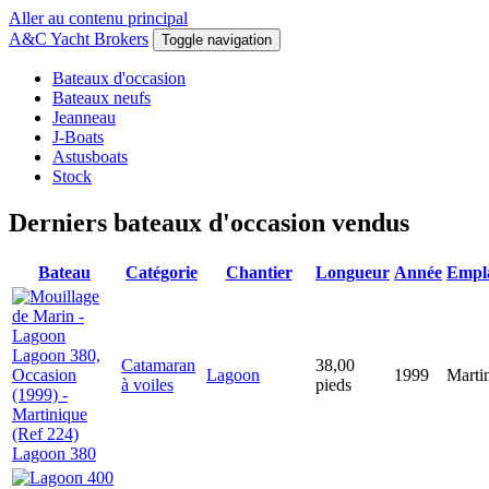
Aller au contenu principal
A&C Yacht Brokers
Toggle navigation
Bateaux d'occasion
Bateaux neufs
Jeanneau
J-Boats
Astusboats
Stock
Derniers bateaux d'occasion vendus
Bateau
Catégorie
Chantier
Longueur
Année
Empl
Catamaran
38,00
Lagoon
1999
Marti
à voiles
pieds
Lagoon 380