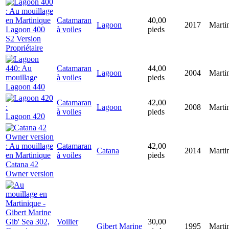
Catamaran
40,00
Lagoon
2017
Marti
Lagoon 400
à voiles
pieds
S2 Version
Propriétaire
Catamaran
44,00
Lagoon
2004
Marti
à voiles
pieds
Lagoon 440
Catamaran
42,00
Lagoon
2008
Marti
à voiles
pieds
Lagoon 420
Catamaran
42,00
Catana
2014
Marti
à voiles
pieds
Catana 42
Owner version
Voilier
30,00
Gibert Marine
1995
Marti