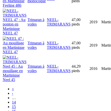
monocoque
pieds
Feeling 486
Trimaran à
NEEL-
47,00
2019
Marti
voiles
TRIMARANS
pieds
NEEL 47
Trimaran à
NEEL-
47,00
2019
Marti
voiles
TRIMARANS
pieds
NEEL 47
Trimaran à
NEEL-
44,29
2016
Marti
voiles
TRIMARANS
pieds
Neel 45
«
‹
…
14
15