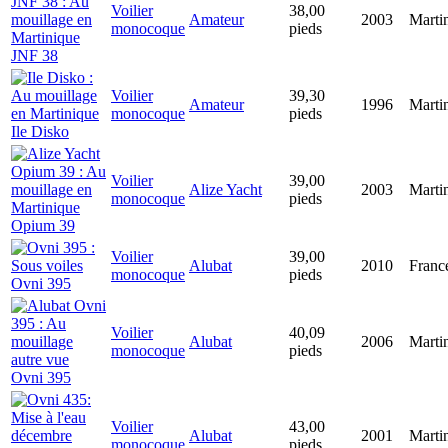
Voilier
38,00
Amateur
2003
Marti
monocoque
pieds
JNF 38
Voilier
39,30
Amateur
1996
Marti
monocoque
pieds
Ile Disko
Voilier
39,00
Alize Yacht
2003
Marti
monocoque
pieds
Opium 39
Voilier
39,00
Alubat
2010
Franc
monocoque
pieds
Ovni 395
Voilier
40,09
Alubat
2006
Marti
monocoque
pieds
Ovni 395
Voilier
43,00
Alubat
2001
Marti
monocoque
pieds