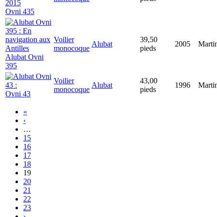
Ovni 435
Voilier
39,50
Alubat
2005
Marti
monocoque
pieds
Alubat Ovni
395
Voilier
43,00
Alubat
1996
Marti
monocoque
pieds
Ovni 43
«
‹
…
15
16
17
18
19
20
21
22
23
›