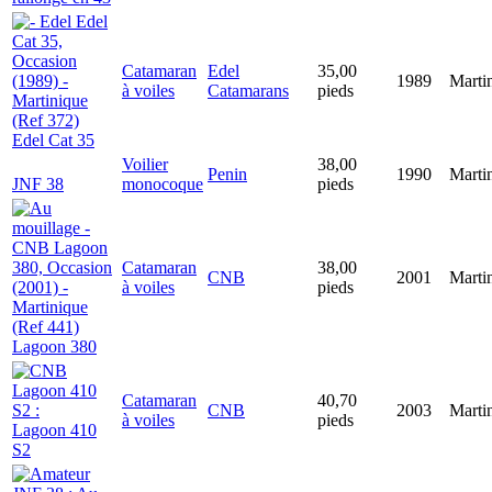
Catamaran
Edel
35,00
1989
Marti
à voiles
Catamarans
pieds
Edel Cat 35
Voilier
38,00
Penin
1990
Marti
JNF 38
monocoque
pieds
Catamaran
38,00
CNB
2001
Marti
à voiles
pieds
Lagoon 380
Catamaran
40,70
CNB
2003
Marti
à voiles
pieds
Lagoon 410
S2