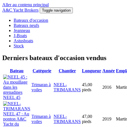
Aller au contenu principal
A&C Yacht Brokers
Toggle navigation
Bateaux d'occasion
Bateaux neufs
Jeanneau
J-Boats
Astusboats
Stock
Derniers bateaux d'occasion vendus
Bateau
Catégorie
Chantier
Longueur
Année
Empl
Trimaran à
NEEL-
45,00
2016
Marti
voiles
TRIMARANS
pieds
NEEL 45
Trimaran à
NEEL-
47,00
2019
Marti
voiles
TRIMARANS
pieds