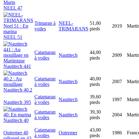
NEEL 47
Trimaran à
NEEL-
51,00
2019
Marti
voiles
TRIMARANS
pieds
NEEL 51
Catamaran
44,00
Nautitech
2009
Marti
à voiles
pieds
Nautitech 441
Catamaran
40,00
Nautitech
2007
Marti
à voiles
pieds
Nautitech 40.2
Catamaran
39,60
Nautitech
1997
Marti
Nautitech 395
à voiles
pieds
Catamaran
39,30
Nautitech
2004
Marti
à voiles
pieds
Nautitech 40
Catamaran
43,00
Outremer 40
Outremer
1986
Franc
à voiles
pieds
rallongé en 43