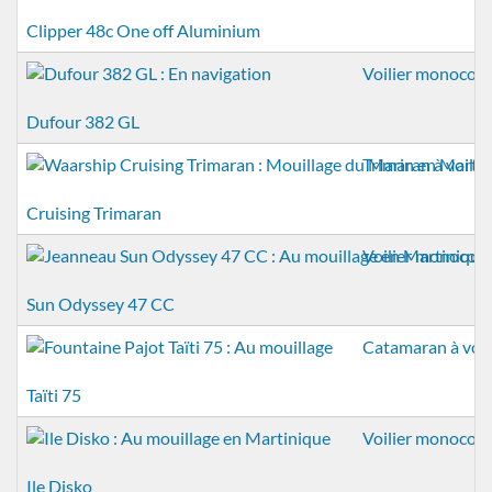
Clipper 48c One off Aluminium
Voilier monocoq
Dufour 382 GL
Trimaran à voiles
Cruising Trimaran
Voilier monocoq
Sun Odyssey 47 CC
Catamaran à voil
Taïti 75
Voilier monocoq
Ile Disko