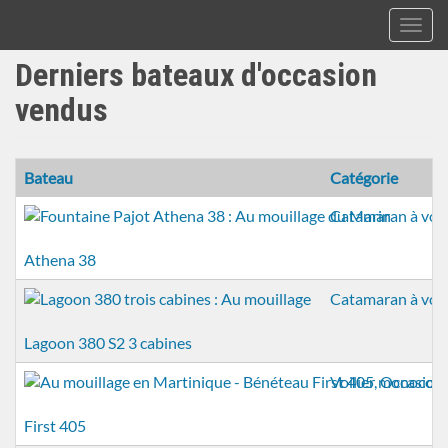
Toggl
navig
A&C
Derniers bateaux d'occasion
Aller
Yacht
au
Brokers
vendus
contenu
principal
Bateau
Catégorie
Catamaran à voil
Athena 38
Catamaran à voil
Lagoon 380 S2 3 cabines
Voilier monocoq
First 405