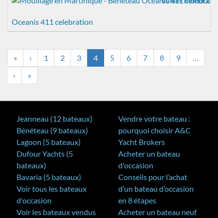
Voilier monocoq
Oceanis 411 celebration
«
‹
1
2
3
4
5
6
7
8
9
…
›
»
Jeanneau (12 bateaux)
Vendre votre bateau :
Bénéteau (9 bateaux)
pourquoi choisir A&C
Lagoon (5 bateaux)
Yacht Brokers
Dufour Yachts (5
Acheter un bateau
bateaux)
d'occasion
Bavaria (5 bateaux)
Conseils pour l’achat
Voir tous les bateaux
d’un bateau d’occasion
d'occasion
en 8 étapes
Voir les bateaux vendus
Acheter un bateau neuf