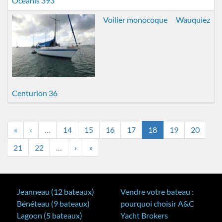
Oceanis 393
Voilier monocoque
Wauquiez
Centurion 36
«
‹
…
14
15
16
17
18
19
20
21
22
…
›
»
Jeanneau (12 bateaux)
Vendre votre bateau :
Bénéteau (9 bateaux)
pourquoi choisir A&C
Lagoon (5 bateaux)
Yacht Brokers