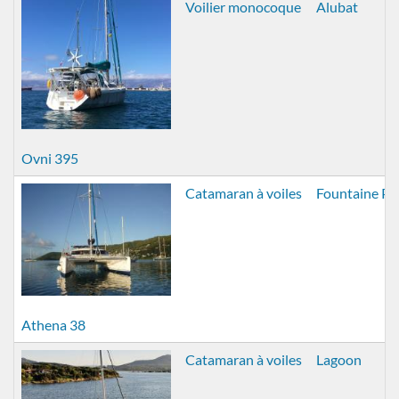
Voilier monocoque
Alubat
Ovni 395
Catamaran à voiles
Fountaine Pa
Athena 38
Catamaran à voiles
Lagoon