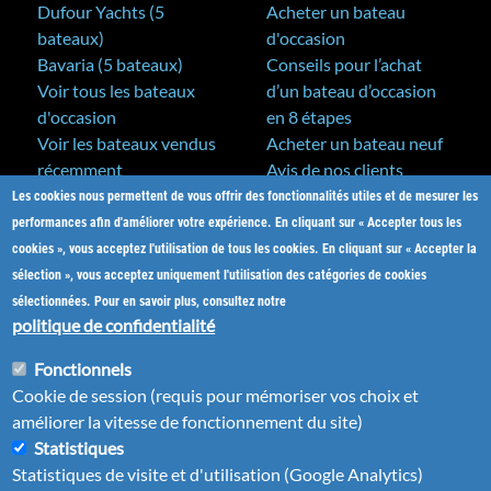
Dufour Yachts (5
Acheter un bateau
bateaux)
d'occasion
Bavaria (5 bateaux)
Conseils pour l’achat
Voir tous les bateaux
d’un bateau d’occasion
d'occasion
en 8 étapes
Voir les bateaux vendus
Acheter un bateau neuf
récemment
Avis de nos clients
Les cookies nous permettent de vous offrir des fonctionnalités utiles et de mesurer les
A&C Yacht Brokers
Bateaux neufs
performances afin d'améliorer votre expérience. En cliquant sur « Accepter tous les
Actualités
cookies », vous acceptez l'utilisation de tous les cookies. En cliquant sur « Accepter la
Salons nautiques
sélection », vous acceptez uniquement l'utilisation des catégories de cookies
Notre métier
sélectionnées. Pour en savoir plus, consultez notre
L'équipe
politique de confidentialité
Nos partenaires
Fonctionnels
Plan du site
Cookie de session (requis pour mémoriser vos choix et
Nous contacter
améliorer la vitesse de fonctionnement du site)
Statistiques
Statistiques de visite et d'utilisation (Google Analytics)