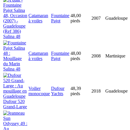
Catamaran
Fountaine
48,00
2007
Guadeloupe
à voiles
Pajot
pieds
Salina 48
Catamaran
Fountaine
48,00
2008
Martinique
à voiles
Pajot
pieds
Salina 48
Voilier
Dufour
48,39
2018
Guadeloupe
monocoque
Yachts
pieds
Dufour 520
Grand-Large