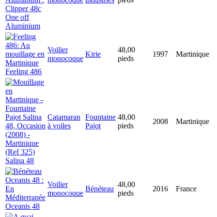
Clipper 48c
One off
Aluminium
Voilier
48,00
Kirie
1997
Martinique
monocoque
pieds
Feeling 486
Catamaran
Fountaine
48,00
2008
Martinique
à voiles
Pajot
pieds
Salina 48
Voilier
48,00
Bénéteau
2016
France
monocoque
pieds
Oceanis 48