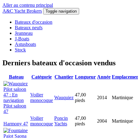
Aller au contenu principal
A&C Yacht Brokers
Toggle navigation
Bateaux d'occasion
Bateaux neufs
Jeanneau
J-Boats
Astusboats
Stock
Derniers bateaux d'occasion vendus
Bateau
Catégorie
Chantier
Longueur
Année
Emplacemen
Voilier
47,00
Wauquiez
2014
Martinique
monocoque
pieds
Pilot saloon
47
Voilier
Poncin
47,00
2004
Martinique
Harmony 47
monocoque
Yachts
pieds