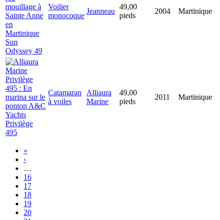
Voilier
49,00
Jeanneau
2004
Martinique
monocoque
pieds
Sun
Odyssey 49
Catamaran
Alliaura
49,00
2011
Martinique
à voiles
Marine
pieds
Privilège
495
«
‹
…
16
17
18
19
20