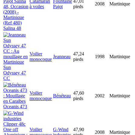
Catamaran
Fountaine
47,01
2008
Martinique
à voiles
Pajot
pieds
Salina 48
Voilier
47,24
Jeanneau
1998
Martinique
monocoque
pieds
Sun
Odyssey 47
CC
Voilier
47,60
Bénéteau
2002
Martinique
monocoque
pieds
Oceanis 473
Voilier
G-Wind
47,90
2008
Martinique
monocoque
industries
pieds