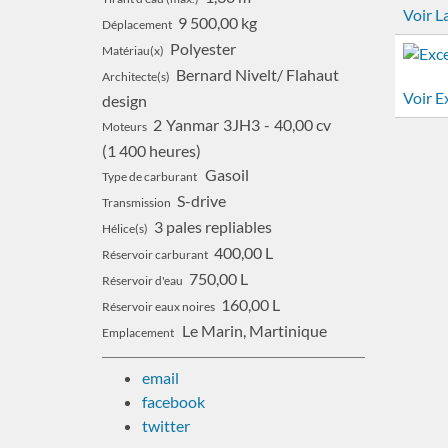
Voir L
9 500,00 kg
Déplacement
Polyester
Matériau(x)
Bernard Nivelt/ Flahaut
Architecte(s)
Voir E
design
2
Yanmar
3JH3
40,00 cv
Moteurs
1 400 heures
Gasoil
Type de carburant
S-drive
Transmission
3 pales repliables
Hélice(s)
400,00 L
Réservoir carburant
750,00 L
Réservoir d'eau
160,00 L
Réservoir eaux noires
Le Marin, Martinique
Emplacement
email
facebook
twitter