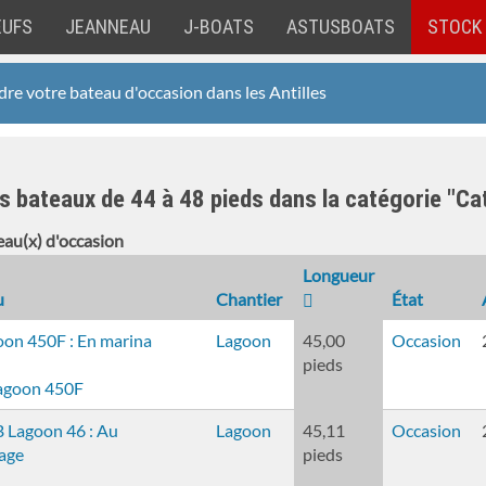
EUFS
JEANNEAU
J-BOATS
ASTUSBOATS
STOCK
re votre bateau d'occasion dans les Antilles
s bateaux de 44 à 48 pieds dans la catégorie "Ca
au(x) d'occasion
Longueur
u
Chantier
État
Lagoon
45,00
Occasion
pieds
Lagoon 450F
Lagoon
45,11
Occasion
pieds