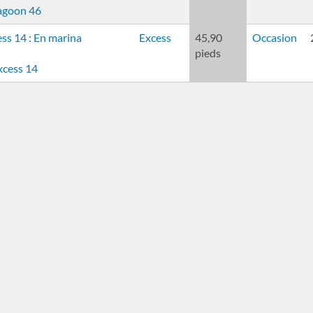
agoon 46
Excess
45,90
Occasion
pieds
xcess 14