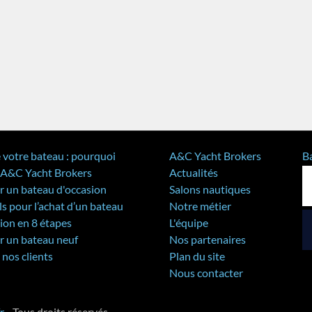
 votre bateau : pourquoi
A&C Yacht Brokers
B
r A&C Yacht Brokers
Actualités
r un bateau d'occasion
Salons nautiques
s pour l’achat d’un bateau
Notre métier
ion en 8 étapes
L'équipe
r un bateau neuf
Nos partenaires
 nos clients
Plan du site
Nous contacter
r
- Tous droits réservés