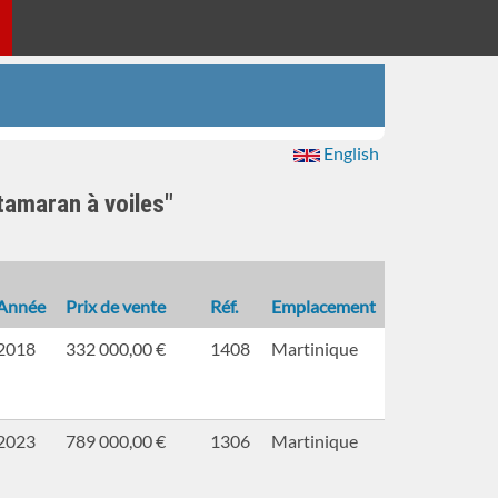
English
tamaran à voiles"
Année
Prix de vente
Réf.
Emplacement
2018
332 000,00 €
1408
Martinique
2023
789 000,00 €
1306
Martinique