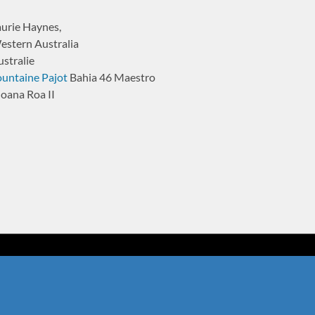
aurie Haynes,
estern Australia
stralie
ountaine Pajot
Bahia 46 Maestro
oana Roa II
ateaux neufs