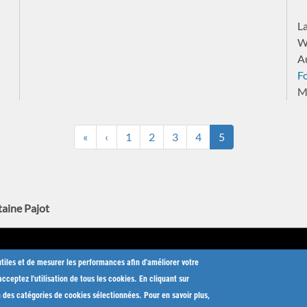
L
W
Au
F
M
«
‹
1
2
3
4
5
aine Pajot
 votre bateau : pourquoi
A&C Yacht Brokers
B
utiles et de mesurer les performances afin d'améliorer votre
r A&C Yacht Brokers
Actualités
cceptez l'utilisation de tous les cookies. En cliquant sur
r un bateau d'occasion
Salons nautiques
n des catégories de cookies sélectionnées. Pour en savoir plus,
s pour l’achat d’un bateau
Notre métier