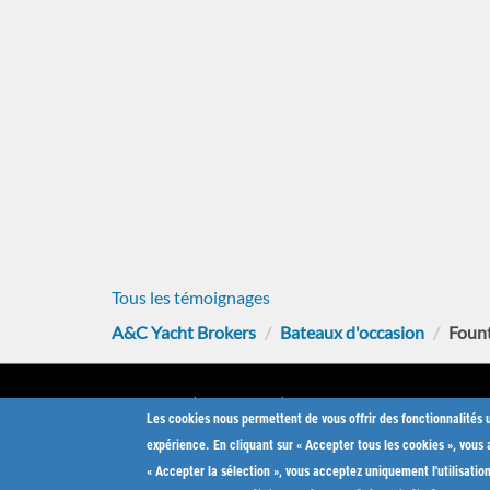
Tous les témoignages
A&C Yacht Brokers
Bateaux d'occasion
Fount
Jeanneau (12 bateaux)
Vendre
Les cookies nous permettent de vous offrir des fonctionnalités 
Bénéteau (9 bateaux)
choisi
expérience. En cliquant sur « Accepter tous les cookies », vous a
Lagoon (5 bateaux)
Achete
« Accepter la sélection », vous acceptez uniquement l'utilisatio
Dufour Yachts (5 bateaux)
Conseil