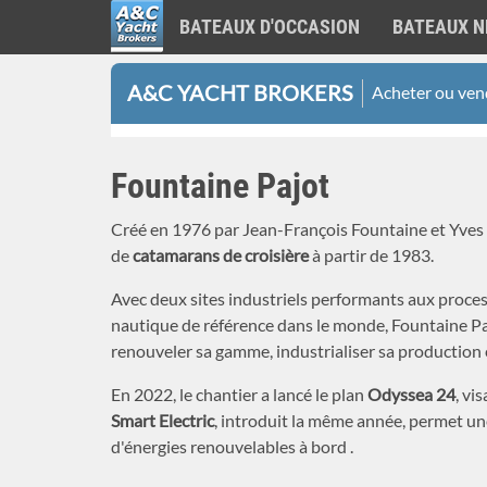
BATEAUX D'OCCASION
BATEAUX N
A&C
Aller
Yacht
A&C YACHT BROKERS
Acheter ou vend
au
Brokers
contenu
principal
Fountaine Pajot
Créé en 1976 par Jean-François Fountaine et Yves 
de
catamarans de croisière
à partir de 1983.
Avec deux sites industriels performants aux proces
nautique de référence dans le monde, Fountaine Pa
renouveler sa gamme, industrialiser sa production
En 2022, le chantier a lancé le plan
Odyssea 24
, vi
Smart Electric
, introduit la même année, permet un
d'énergies renouvelables à bord .