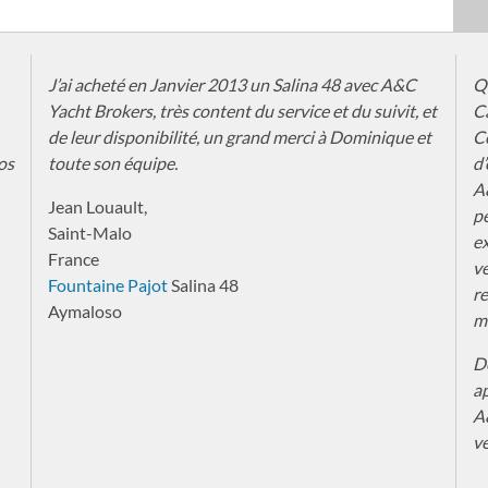
J’ai acheté en Janvier 2013 un Salina 48 avec A&C
Q
Yacht Brokers, très content du service et du suivit, et
Ca
de leur disponibilité, un grand merci à Dominique et
C
os
toute son équipe.
d’
A&
Jean Louault,
p
Saint-Malo
ex
France
ve
Fountaine Pajot
Salina 48
r
Aymaloso
mo
De
ap
A
ve