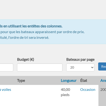
s en utilisant les entêtes des colonnes.
" pour que les bateaux apparaissent par ordre de prix.
ulé, l'ordre de tri sera inversé.
Budget (€)
Bateaux par page
Re
Type
Longueur
État
An
 voiles
40,00
Occasion
20
pieds