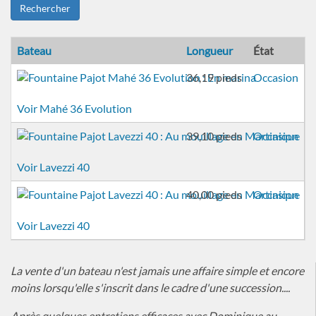
Rechercher
Bateau
Longueur
État
A
36,19 pieds
Occasion
2
Voir Mahé 36 Evolution
39,10 pieds
Occasion
2
Voir Lavezzi 40
40,00 pieds
Occasion
2
Voir Lavezzi 40
La vente d'un bateau n'est jamais une affaire simple et encore
moins lorsqu'elle s'inscrit dans le cadre d'une succession....
Après quelques entretiens efficaces avec Dominique au