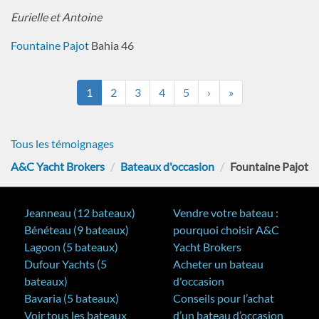
Eurielle et Antoine
Fountaine Pajot
Bahia 46
1
2
3
4
5
›
»
Tous les témoignages
A&C Yacht Brokers
Bateaux d'occasion
Fountaine Pajot
Jeanneau (12 bateaux)
Vendre votre bateau :
Bénéteau (9 bateaux)
pourquoi choisir A&C
Lagoon (5 bateaux)
Yacht Brokers
Dufour Yachts (5
Acheter un bateau
bateaux)
d'occasion
Bavaria (5 bateaux)
Conseils pour l’achat
Voir tous les bateaux
d’un bateau d’occasion