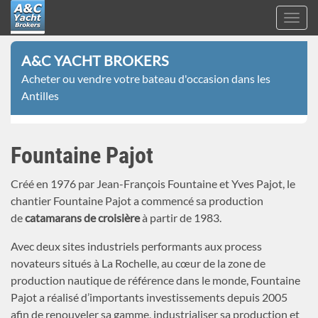
Toggl
navig
A&C
Aller
Yacht
A&C YACHT BROKERS
au
Brokers
Acheter ou vendre votre bateau d'occasion dans les
contenu
Antilles
principal
Fountaine Pajot
Créé en 1976 par Jean-François Fountaine et Yves Pajot, le
chantier Fountaine Pajot a commencé sa production
de
catamarans de croisière
à partir de 1983.
Avec deux sites industriels performants aux process
novateurs situés à La Rochelle, au cœur de la zone de
production nautique de référence dans le monde, Fountaine
Pajot a réalisé d’importants investissements depuis 2005
afin de renouveler sa gamme, industrialiser sa production et