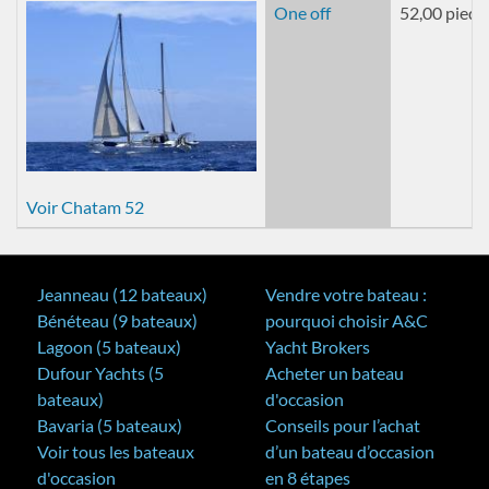
One off
52,00 pieds
Voir Chatam 52
Jeanneau (12 bateaux)
Vendre votre bateau :
Bénéteau (9 bateaux)
pourquoi choisir A&C
Lagoon (5 bateaux)
Yacht Brokers
Dufour Yachts (5
Acheter un bateau
bateaux)
d'occasion
Bavaria (5 bateaux)
Conseils pour l’achat
Voir tous les bateaux
d’un bateau d’occasion
d'occasion
en 8 étapes