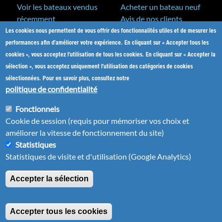
Voir les bateaux vendus
Acheter un bateau neuf
récemment
Avis de nos clients
Les cookies nous permettent de vous offrir des fonctionnalités utiles et de mesurer les
A&C Yacht Brokers
Bateaux neufs
performances afin d'améliorer votre expérience. En cliquant sur « Accepter tous les
Actualités
cookies », vous acceptez l'utilisation de tous les cookies. En cliquant sur « Accepter la
Salons nautiques
sélection », vous acceptez uniquement l'utilisation des catégories de cookies
Notre métier
sélectionnées. Pour en savoir plus, consultez notre
L'équipe
politique de confidentialité
Nos partenaires
Fonctionnels
Plan du site
Cookie de session (requis pour mémoriser vos choix et
Nous contacter
améliorer la vitesse de fonctionnement du site)
Statistiques
Statistiques de visite et d'utilisation (Google Analytics)
Accepter la sélection
Mentions légales
| ©2001-2026
Bateaux-Antilles.fr
-
Tous droits réservés
(le
Site web réalisé en Martinique
par Pomliane
Accepter tous les cookies
lien