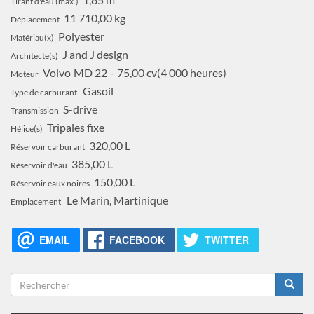
Tirant d'eau (max.)
11 710,00 kg
Déplacement
Polyester
Matériau(x)
J and J design
Architecte(s)
Volvo
MD 22
75,00 cv
4 000 heures
Moteur
Gasoil
Type de carburant
S-drive
Transmission
Tripales fixe
Hélice(s)
320,00 L
Réservoir carburant
385,00 L
Réservoir d'eau
150,00 L
Réservoir eaux noires
Le Marin, Martinique
Emplacement
EMAIL
FACEBOOK
TWITTER
Formulaire
de
Rechercher