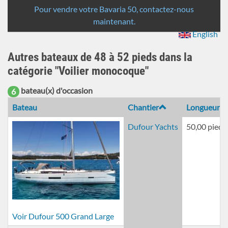
recherche
Pour vendre votre Bavaria 50, contactez-nous
maintenant.
English
Autres bateaux de 48 à 52 pieds dans la
catégorie "Voilier monocoque"
bateau(x) d'occasion
6
Bateau
Chantier
Longueur
Dufour Yachts
50,00 pieds
Voir Dufour 500 Grand Large