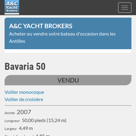
Toggl
navig
A&C
Aller
Yacht
A&C YACHT BROKERS
au
Brokers
Acheter ou vendre votre bateau d'occasion dans les
contenu
Antilles
principal
Bavaria 50
VENDU
Voilier monocoque
Voilier de croisière
2007
Année
50,00 pieds (15,24 m)
Longueur
4,49 m
Largeur
1,85 m