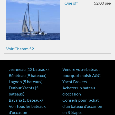
One off
52,00 pieds
Voir Chatam 52
Jeanneau (12 bateaux)
Vendre votre bateau :
Bénéteau (9 bateaux)
pourquoi choisir A&C
Lagoon (5 bateaux)
Yacht Brokers
Dufour Yachts (5
Acheter un bateau
bateaux)
d'occasion
Bavaria (5 bateaux)
Conseils pour l’achat
Voir tous les bateaux
d’un bateau d’occasion
d'occasion
en 8 étapes