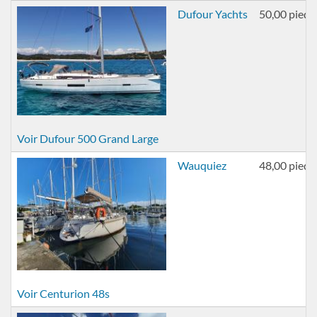
Dufour Yachts
50,00 pieds
Voir Dufour 500 Grand Large
Wauquiez
48,00 pieds
Voir Centurion 48s