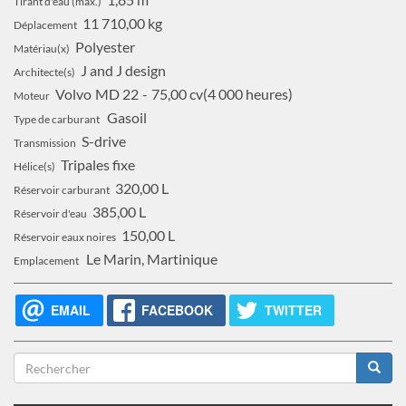
Tirant d'eau (max.)
11 710,00 kg
Déplacement
Polyester
Matériau(x)
J and J design
Architecte(s)
Volvo
MD 22
75,00 cv
4 000 heures
Moteur
Gasoil
Type de carburant
S-drive
Transmission
Tripales fixe
Hélice(s)
320,00 L
Réservoir carburant
385,00 L
Réservoir d'eau
150,00 L
Réservoir eaux noires
Le Marin, Martinique
Emplacement
EMAIL
FACEBOOK
TWITTER
Formulaire
de
Rechercher