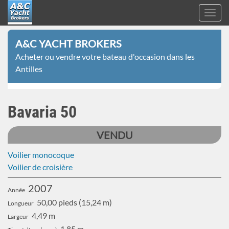
Toggl
navig
A&C
Aller
Yacht
A&C YACHT BROKERS
au
Brokers
Acheter ou vendre votre bateau d'occasion dans les
contenu
Antilles
principal
Bavaria 50
VENDU
Voilier monocoque
Voilier de croisière
2007
Année
50,00 pieds (15,24 m)
Longueur
4,49 m
Largeur
1,85 m