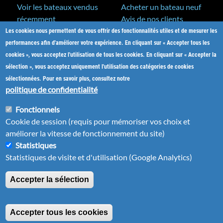
Voir les bateaux vendus
Acheter un bateau neuf
récemment
Avis de nos clients
Les cookies nous permettent de vous offrir des fonctionnalités utiles et de mesurer les
A&C Yacht Brokers
Bateaux neufs
performances afin d'améliorer votre expérience. En cliquant sur « Accepter tous les
Actualités
cookies », vous acceptez l'utilisation de tous les cookies. En cliquant sur « Accepter la
Salons nautiques
sélection », vous acceptez uniquement l'utilisation des catégories de cookies
Notre métier
sélectionnées. Pour en savoir plus, consultez notre
L'équipe
politique de confidentialité
Nos partenaires
Fonctionnels
Plan du site
Cookie de session (requis pour mémoriser vos choix et
Nous contacter
améliorer la vitesse de fonctionnement du site)
Statistiques
Statistiques de visite et d'utilisation (Google Analytics)
Accepter la sélection
Mentions légales
| ©2001-2026
Bateaux-Antilles.fr
-
Tous droits réservés
(le
Site web réalisé en Martinique
par Pomliane
Accepter tous les cookies
lien