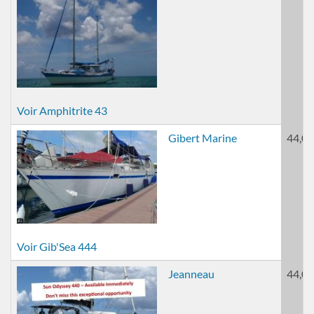
Voir Amphitrite 43
Gibert Marine
44,00
Voir Gib'Sea 444
Jeanneau
44,00