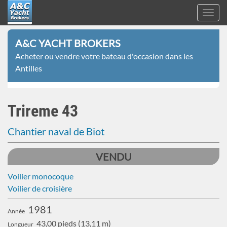
Toggl
navig
A&C
Aller
Yacht
A&C YACHT BROKERS
au
Brokers
Acheter ou vendre votre bateau d'occasion dans les
contenu
Antilles
principal
Trireme 43
Chantier naval de Biot
VENDU
Voilier monocoque
Voilier de croisière
1981
Année
43,00 pieds (13,11 m)
Longueur