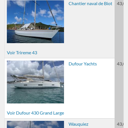
Chantier naval de Biot
43,00
Voir Trireme 43
Dufour Yachts
43,00
Voir Dufour 430 Grand Large
Wauquiez
43,00