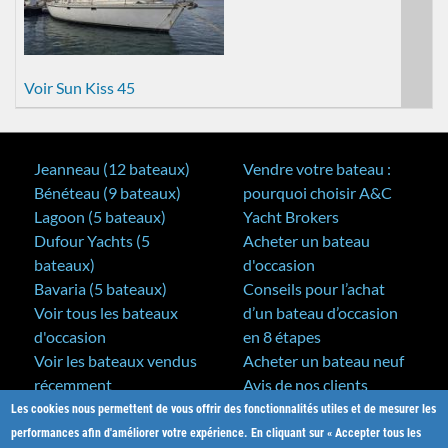
Voir Sun Kiss 45
Jeanneau (12 bateaux)
Vendre votre bateau :
Bénéteau (9 bateaux)
pourquoi choisir A&C
Lagoon (5 bateaux)
Yacht Brokers
Dufour Yachts (5
Acheter un bateau
bateaux)
d'occasion
Bavaria (5 bateaux)
Conseils pour l’achat
Voir tous les bateaux
d’un bateau d’occasion
d'occasion
en 8 étapes
Voir les bateaux vendus
Acheter un bateau neuf
récemment
Avis de nos clients
Les cookies nous permettent de vous offrir des fonctionnalités utiles et de mesurer les
A&C Yacht Brokers
Bateaux neufs
performances afin d'améliorer votre expérience. En cliquant sur « Accepter tous les