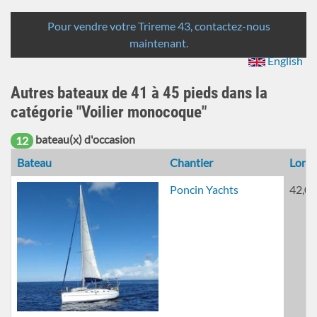
de
Rechercher
recherche
Pour vendre votre Trireme 43, contactez-nous
maintenant.
English
Autres bateaux de 41 à 45 pieds dans la
catégorie "Voilier monocoque"
bateau(x) d'occasion
12
Bateau
Chantier
Long
Poncin Yachts
42,00