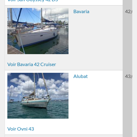
Bavaria
42,00
Voir Bavaria 42 Cruiser
Alubat
43,00
Voir Ovni 43