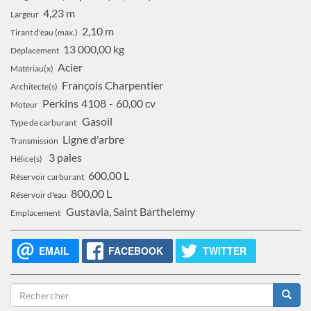
4,23 m
Largeur
2,10 m
Tirant d'eau (max.)
13 000,00 kg
Déplacement
Acier
Matériau(x)
François Charpentier
Architecte(s)
Perkins
4108
60,00 cv
Moteur
Gasoil
Type de carburant
Ligne d'arbre
Transmission
3 pales
Hélice(s)
600,00 L
Réservoir carburant
800,00 L
Réservoir d'eau
Gustavia, Saint Barthelemy
Emplacement
EMAIL
FACEBOOK
TWITTER
Formulaire