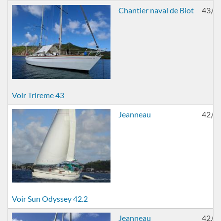
Chantier naval de Biot
43,00
Voir Trireme 43
Jeanneau
42,00
Voir Sun Odyssey 42.2
Jeanneau
42,00