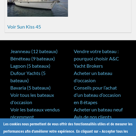
Voir Sun Kiss 45
Jeanneau (12 bateaux)
Vendre votre bateau :
Bénéteau (9 bateaux)
pourquoi choisir A&C
Lagoon (5 bateaux)
Yacht Brokers
Dufour Yachts (5
Acheter un bateau
bateaux)
d'occasion
Bavaria (5 bateaux)
Conseils pour l’achat
Voir tous les bateaux
d’un bateau d’occasion
d'occasion
en 8 étapes
Voir les bateaux vendus
Acheter un bateau neuf
récemment
Avis de nos clients
Les cookies nous permettent de vous offrir des fonctionnalités utiles et de mesurer les
A&C Yacht Brokers
Bateaux neufs
performances afin d'améliorer votre expérience. En cliquant sur « Accepter tous les