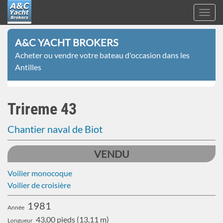
Toggl
navig
A&C
Aller
Yacht
A&C YACHT BROKERS
au
Brokers
Acheter ou vendre votre bateau d'occasion dans les
contenu
Antilles
principal
Trireme 43
Chantier naval de Biot
VENDU
Voilier monocoque
Voilier de croisière
1981
Année
43,00 pieds (13,11 m)
Longueur