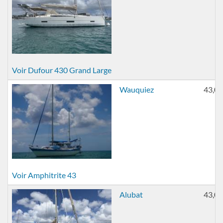
Voir Dufour 430 Grand Large
Wauquiez
43,00
Voir Amphitrite 43
Alubat
43,00