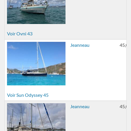
Voir Ovni 43
Jeanneau
45,00
Voir Sun Odyssey 45
Jeanneau
45,00