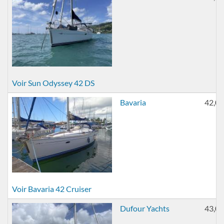
Voir Sun Odyssey 42 DS
Bavaria
42,00
Voir Bavaria 42 Cruiser
Dufour Yachts
43,00