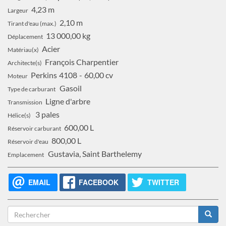
4,23 m
Largeur
2,10 m
Tirant d'eau (max.)
13 000,00 kg
Déplacement
Acier
Matériau(x)
François Charpentier
Architecte(s)
Perkins
4108
60,00 cv
Moteur
Gasoil
Type de carburant
Ligne d'arbre
Transmission
3 pales
Hélice(s)
600,00 L
Réservoir carburant
800,00 L
Réservoir d'eau
Gustavia, Saint Barthelemy
Emplacement
EMAIL
FACEBOOK
TWITTER
Formulaire