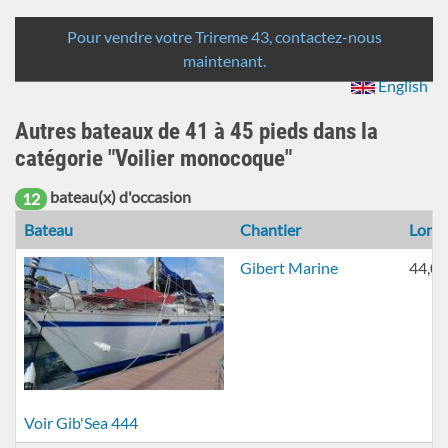
de
Rechercher
recherche
Pour vendre votre Trireme 43, contactez-nous
maintenant.
English
Autres bateaux de 41 à 45 pieds dans la
catégorie "Voilier monocoque"
bateau(x) d'occasion
12
Bateau
Chantier
Long
Gibert Marine
44,00
Voir Gib'Sea 444