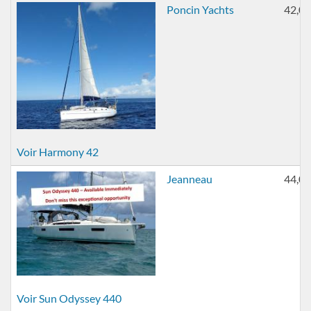
Poncin Yachts
42,00
Voir Harmony 42
Jeanneau
44,00
Voir Sun Odyssey 440