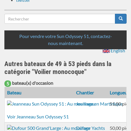
Formulaire
de
Rechercher
recherche
Pour vendre votre Sun Odyssey 51, contactez-
nous maintenant.
English
Autres bateaux de 49 à 53 pieds dans la
catégorie "Voilier monocoque"
bateau(x) d'occasion
5
Bateau
Chantier
Longueur
Jeanneau
51,00 pied
Voir Jeanneau Sun Odyssey 51
Dufour Yachts
50,00 pied