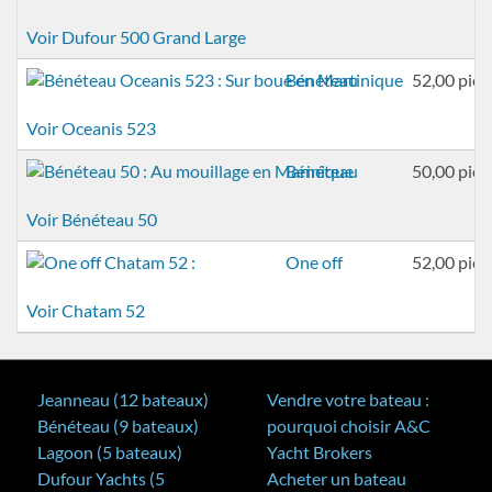
Voir Dufour 500 Grand Large
Bénéteau
52,00 pied
Voir Oceanis 523
Bénéteau
50,00 pied
Voir Bénéteau 50
One off
52,00 pied
Voir Chatam 52
Jeanneau (12 bateaux)
Vendre votre bateau :
Bénéteau (9 bateaux)
pourquoi choisir A&C
Lagoon (5 bateaux)
Yacht Brokers
Dufour Yachts (5
Acheter un bateau