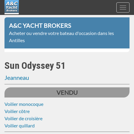
Toggl
navig
A&C
Aller
Yacht
A&C YACHT BROKERS
au
Brokers
Acheter ou vendre votre bateau d'occasion dans les
contenu
Antilles
principal
Sun Odyssey 51
Jeanneau
VENDU
Voilier monocoque
Voilier côtre
Voilier de croisière
Voilier quillard