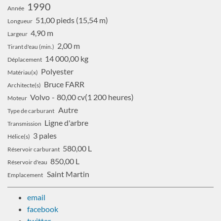
1990
Année
51,00 pieds (15,54 m)
Longueur
4,90 m
Largeur
2,00 m
Tirant d'eau (min.)
14 000,00 kg
Déplacement
Polyester
Matériau(x)
Bruce FARR
Architecte(s)
Volvo
80,00 cv
1 200 heures
Moteur
Autre
Type de carburant
Ligne d'arbre
Transmission
3 pales
Hélice(s)
580,00 L
Réservoir carburant
850,00 L
Réservoir d'eau
Saint Martin
Emplacement
email
facebook
twitter