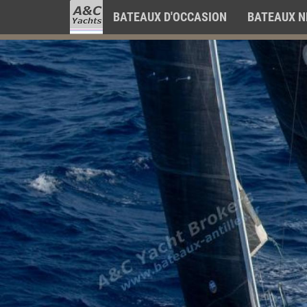
BATEAUX D'OCCASION
BATEAUX N
A&C
Aller
Yacht
au
Brokers
contenu
principal