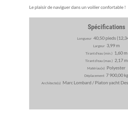
Le plaisir de naviguer dans un voilier confortable !
Spécifications
40,50 pieds (12,3
Longueur
3,99 m
Largeur
1,60 m
Tirant d'eau (min.)
2,17 m
Tirant d'eau (max.)
Polyester
Matériau(x)
7 900,00 k
Déplacement
Marc Lombard / Piaton yacht Des
Architecte(s)