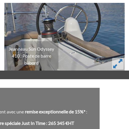
Jeanneau Sun Odyssey
410 : Poste de barre
bâbord
Jeanneau
Sun
Odyssey
410
:
Poste
ment avec une
remise exceptionnelle de 15%*
:
de
barre
fre spéciale Just In Time : 265 345 €HT