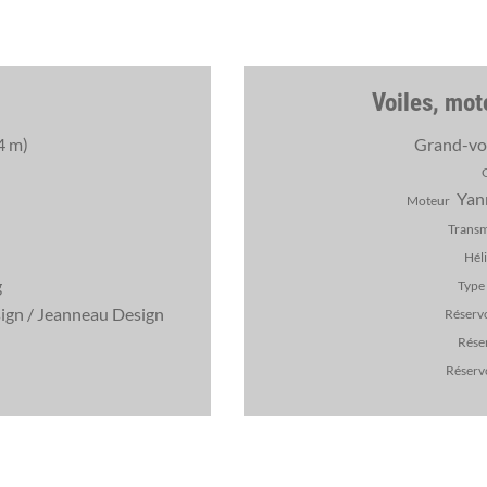
Voiles, mot
4 m)
Grand-voi
Yan
Moteur
Transm
Héli
g
Type
ign / Jeanneau Design
Réservo
Réser
Réservo