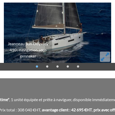
Jeanneau Sun Odyssey
410 : navigation sous
gennaker
Jeanneau
Sun
Odyssey
410
:
navigation
 time"
, 1 unité équipée et prête à naviguer, disponible immédiate
sous
gennaker
rix total : 308 040 €HT,
avantage client : 42 695 €HT
,
prix avec of