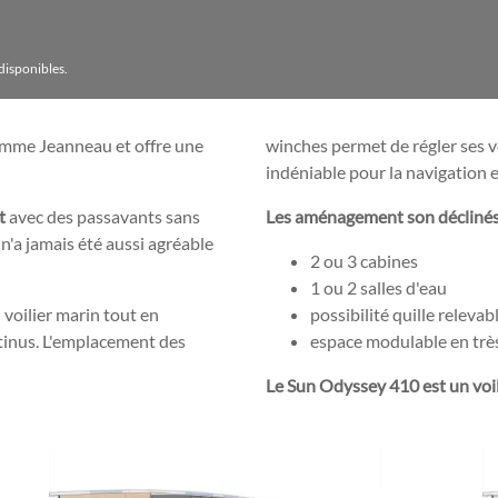
 disponibles.
amme Jeanneau et offre une
winches permet de régler ses vo
indéniable pour la navigation e
nt
avec des passavants sans
Les aménagement son déclinés 
 n'a jamais été aussi agréable
2 ou 3 cabines
1 ou 2 salles d'eau
voilier marin tout en
possibilité quille relevab
ntinus. L'emplacement des
espace modulable en tr
Le Sun Odyssey 410 est un voili