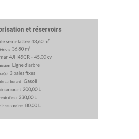
orisation et réservoirs
le semi-lattée
43,60 m²
36,80 m²
Génois
mar
4JH45CR
45,00 cv
Ligne d'arbre
ission
3 pales fixes
ce(s)
Gasoil
 de carburant
200,00 L
ir carburant
330,00 L
voir d'eau
80,00 L
ir eaux noires