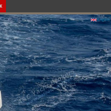
K
English