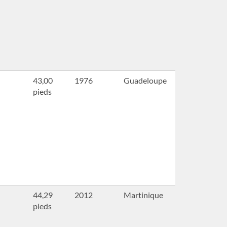
43,00
1976
Guadeloupe
pieds
44,29
2012
Martinique
pieds