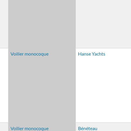
Voilier monocoque
Hanse Yachts
Voilier monocoque
Bénéteau