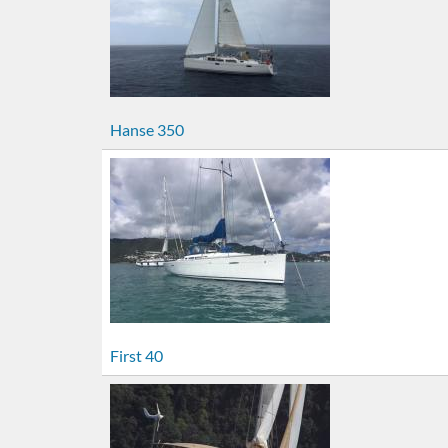
Hanse 350
First 40