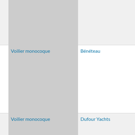
Voilier monocoque
Bénéteau
Voilier monocoque
Dufour Yachts