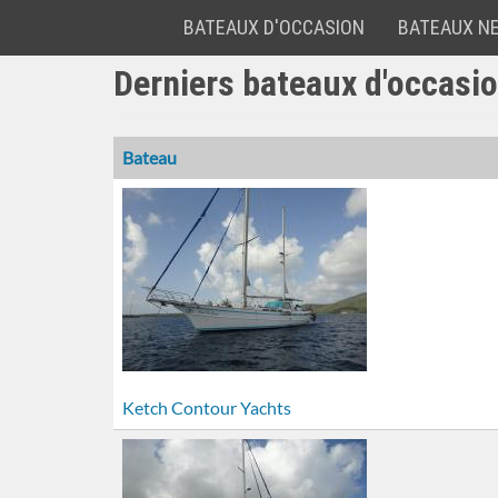
BATEAUX D'OCCASION
BATEAUX N
A&C
Derniers bateaux d'occasi
Aller
Yacht
au
Brokers
contenu
principal
Bateau
Ketch Contour Yachts