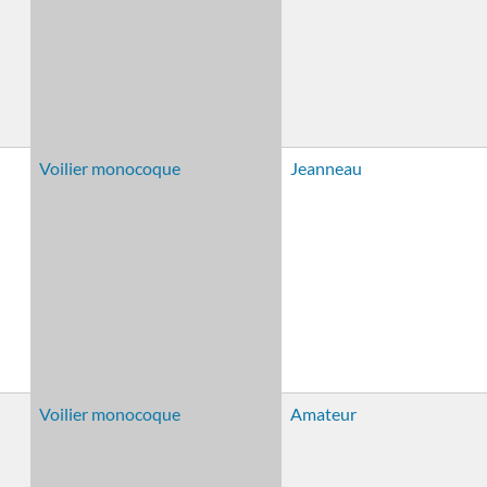
Voilier monocoque
Jeanneau
Voilier monocoque
Amateur