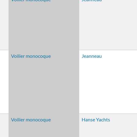
Voilier monocoque
Jeanneau
Voilier monocoque
Hanse Yachts