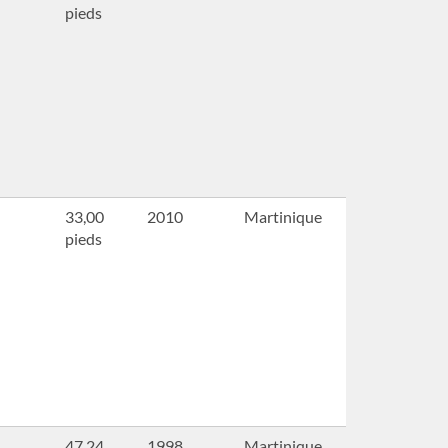
pieds
33,00
2010
Martinique
pieds
47,24
1998
Martinique