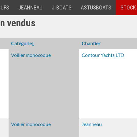
EUFS
JEANNEAU
J-BOATS
ASTUSBOATS
STOCK
on vendus
Catégorie
Chantier
Voilier monocoque
Contour Yachts LTD
Voilier monocoque
Jeanneau