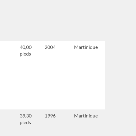
40,00
2004
Martinique
pieds
39,30
1996
Martinique
pieds