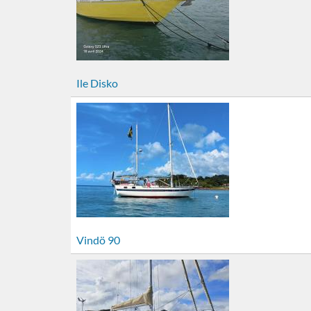
Ile Disko
Vindö 90