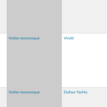
Voilier monocoque
Vindö
Voilier monocoque
Dufour Yachts