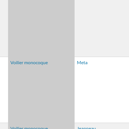
Voilier monocoque
Meta
Voilier monocoque
Jeanneau