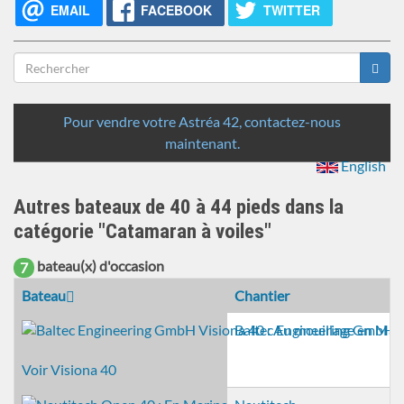
EMAIL
FACEBOOK
TWITTER
Formulaire
de
Rechercher
recherche
Pour vendre votre Astréa 42, contactez-nous
maintenant.
English
Autres bateaux de 40 à 44 pieds dans la
catégorie "Catamaran à voiles"
bateau(x) d'occasion
7
Bateau
Chantier
Baltec Engineering GmbH
Voir Visiona 40