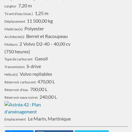
7,20 m
Largeur
1,25 m
Tirant d'eau (max.)
11 500,00 kg
Déplacement
Polyester
Matériau(x)
Berret et Racoupeau
Architecte(s)
2
Volvo
D2-40
40,00 cv
Moteurs
750 heures
Gasoil
Type de carburant
S-drive
Transmission
Volvo repliables
Hélice(s)
470,00 L
Réservoir carburant
700,00 L
Réservoir d'eau
240,00 L
Réservoir eaux noires
Le Marin, Martinique
Emplacement