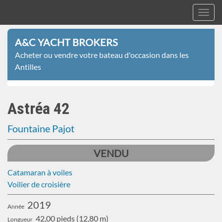
Toggl
navig
A&C
Aller
Yacht
A&C YACHT BROKERS
au
Brokers
Acheter ou vendre votre bateau d'occasion dans les
contenu
Antilles
principal
Astréa 42
Fountaine Pajot
VENDU
Catamaran à voiles
Voilier de croisière
2019
Année
42,00 pieds (12,80 m)
Longueur