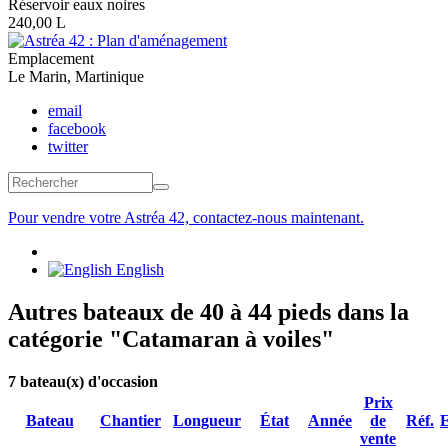
Réservoir eaux noires
240,00 L
Emplacement
Le Marin, Martinique
email
facebook
twitter
Formulaire de recherche
Rechercher
Pour vendre votre Astréa 42, contactez-nous maintenant.
English
Autres bateaux de 40 à 44 pieds dans la
catégorie "Catamaran à voiles"
7
bateau(x) d'occasion
Prix
Bateau
Chantier
Longueur
État
Année
de
Réf.
vente