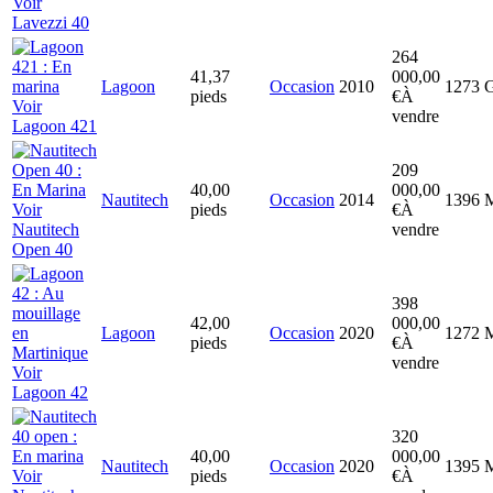
Voir
Lavezzi 40
264
41,37
000,00
Lagoon
Occasion
2010
1273
G
pieds
€
À
Voir
vendre
Lagoon 421
209
40,00
000,00
Nautitech
Occasion
2014
1396
M
Voir
pieds
€
À
Nautitech
vendre
Open 40
398
42,00
000,00
Lagoon
Occasion
2020
1272
M
pieds
€
À
vendre
Voir
Lagoon 42
320
40,00
000,00
Nautitech
Occasion
2020
1395
M
Voir
pieds
€
À