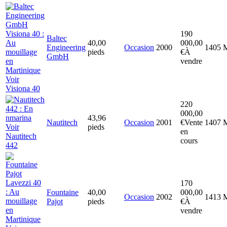
190
Baltec
40,00
000,00
Engineering
Occasion
2000
1405
M
pieds
€
À
GmbH
vendre
Voir
Visiona 40
220
000,00
43,96
Nautitech
Occasion
2001
€
Vente
1407
M
Voir
pieds
en
Nautitech
cours
442
170
Fountaine
40,00
000,00
Occasion
2002
1413
M
Pajot
pieds
€
À
vendre