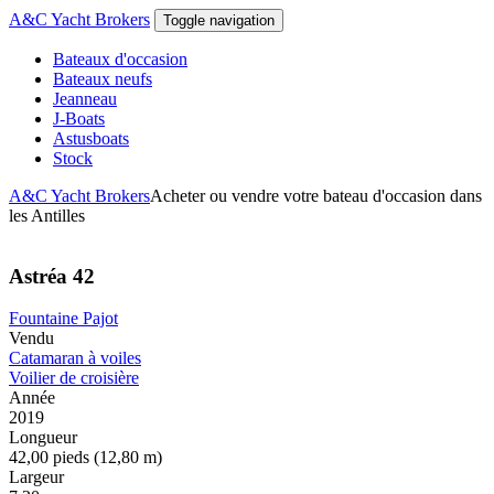
Aller au contenu principal
A&C Yacht Brokers
Toggle navigation
Bateaux d'occasion
Bateaux neufs
Jeanneau
J-Boats
Astusboats
Stock
A&C Yacht Brokers
Acheter ou vendre votre bateau d'occasion dans
les Antilles
Astréa 42
Fountaine Pajot
Vendu
Catamaran à voiles
Voilier de croisière
Année
2019
Longueur
42,00 pieds (12,80 m)
Largeur