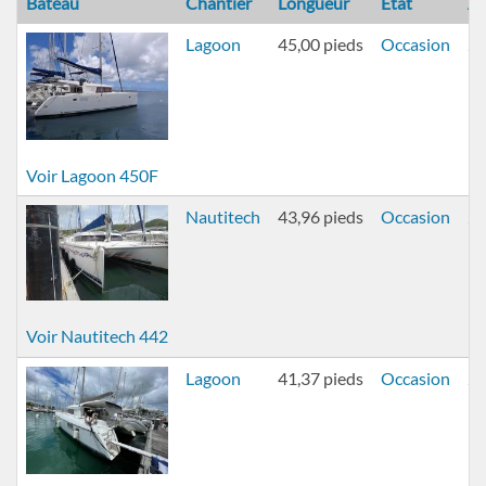
Bateau
Chantier
Longueur
État
A
Lagoon
45,00 pieds
Occasion
2
Voir Lagoon 450F
Nautitech
43,96 pieds
Occasion
2
Voir Nautitech 442
Lagoon
41,37 pieds
Occasion
2