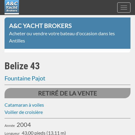
Toggl
navig
A&C
Aller
Yacht
A&C YACHT BROKERS
au
Brokers
Acheter ou vendre votre bateau d'occasion dans les
contenu
Antilles
principal
Belize 43
Fountaine Pajot
RETIRÉ DE LA VENTE
Catamaran à voiles
Voilier de croisière
2004
Année
43,00 pieds (13,11 m)
Longueur