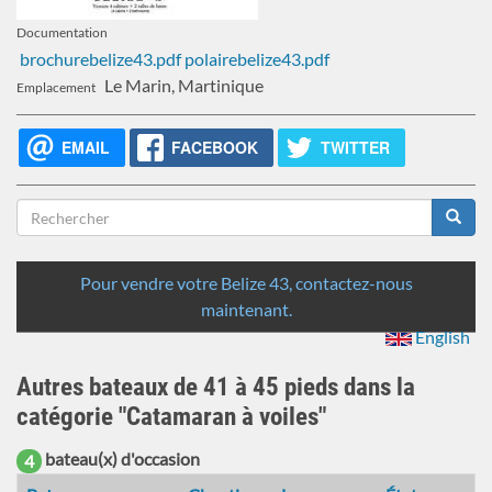
Documentation
brochurebelize43.pdf
polairebelize43.pdf
Le Marin, Martinique
Emplacement
EMAIL
FACEBOOK
TWITTER
Formulaire
de
Rechercher
recherche
Pour vendre votre Belize 43, contactez-nous
maintenant.
English
Autres bateaux de 41 à 45 pieds dans la
catégorie "Catamaran à voiles"
bateau(x) d'occasion
4