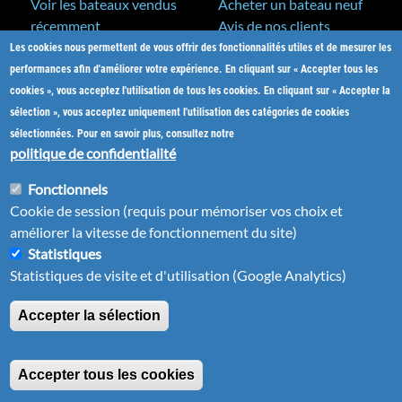
Voir les bateaux vendus
Acheter un bateau neuf
récemment
Avis de nos clients
Les cookies nous permettent de vous offrir des fonctionnalités utiles et de mesurer les
A&C Yacht Brokers
Bateaux neufs
performances afin d'améliorer votre expérience. En cliquant sur « Accepter tous les
Actualités
cookies », vous acceptez l'utilisation de tous les cookies. En cliquant sur « Accepter la
Salons nautiques
sélection », vous acceptez uniquement l'utilisation des catégories de cookies
Notre métier
sélectionnées. Pour en savoir plus, consultez notre
L'équipe
politique de confidentialité
Nos partenaires
Fonctionnels
Plan du site
Cookie de session (requis pour mémoriser vos choix et
Nous contacter
améliorer la vitesse de fonctionnement du site)
Statistiques
Statistiques de visite et d'utilisation (Google Analytics)
Accepter la sélection
Mentions légales
| ©2001-2026
Bateaux-Antilles.fr
-
Tous droits réservés
(le
Site web réalisé en Martinique
par Pomliane
Accepter tous les cookies
lien