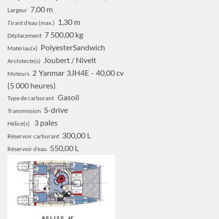
7,00 m
Largeur
1,30 m
Tirant d'eau (max.)
7 500,00 kg
Déplacement
PolyesterSandwich
Matériau(x)
Joubert / Nivelt
Architecte(s)
2
Yanmar
3JH4E
40,00 cv
Moteurs
5 000 heures
Gasoil
Type de carburant
S-drive
Transmission
3 pales
Hélice(s)
300,00 L
Réservoir carburant
550,00 L
Réservoir d'eau