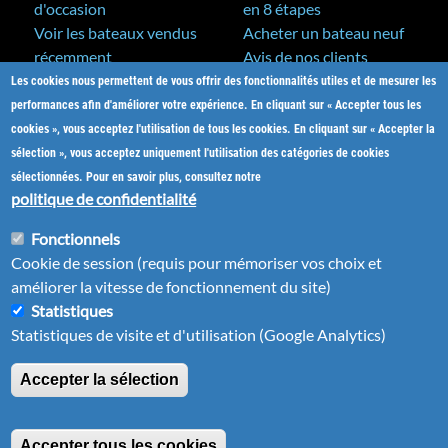
d'occasion
en 8 étapes
Voir les bateaux vendus
Acheter un bateau neuf
récemment
Avis de nos clients
Les cookies nous permettent de vous offrir des fonctionnalités utiles et de mesurer les
A&C Yacht Brokers
Bateaux neufs
performances afin d'améliorer votre expérience. En cliquant sur « Accepter tous les
Actualités
cookies », vous acceptez l'utilisation de tous les cookies. En cliquant sur « Accepter la
Salons nautiques
sélection », vous acceptez uniquement l'utilisation des catégories de cookies
Notre métier
sélectionnées. Pour en savoir plus, consultez notre
L'équipe
politique de confidentialité
Nos partenaires
Fonctionnels
Plan du site
Cookie de session (requis pour mémoriser vos choix et
Nous contacter
améliorer la vitesse de fonctionnement du site)
Statistiques
Statistiques de visite et d'utilisation (Google Analytics)
Accepter la sélection
Mentions légales
| ©2001-2026
Bateaux-Antilles.fr
-
Tous droits réservés
(le
Site web réalisé en Martinique
par Pomliane
Accepter tous les cookies