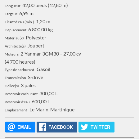
42,00 pieds (12,80 m)
Longueur
6,95 m
Largeur
1,20 m
Tirant d'eau (min.)
6 800,00 kg
Déplacement
Polyester
Matériau(x)
Joubert
Architecte(s)
2
Yanmar
3GM30
27,00 cv
Moteurs
4 700 heures
Gasoil
Type de carburant
S-drive
Transmission
3 pales
Hélice(s)
300,00 L
Réservoir carburant
600,00 L
Réservoir d'eau
Le Marin, Martinique
Emplacement
EMAIL
FACEBOOK
TWITTER