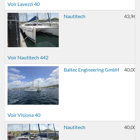
Voir Lavezzi 40
Nautitech
43,96 p
Voir Nautitech 442
Baltec Engineering GmbH
40,00 p
Voir Visiona 40
Nautitech
40,00 p