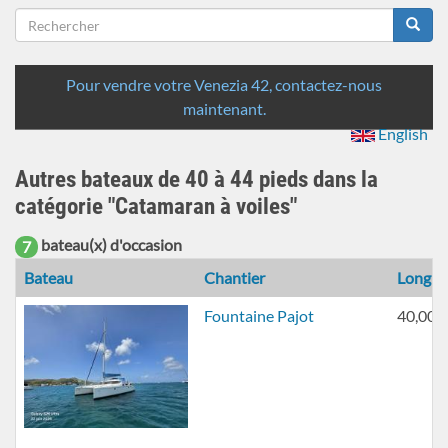
Formulaire
de
Rechercher
recherche
Pour vendre votre Venezia 42, contactez-nous
maintenant.
English
Autres bateaux de 40 à 44 pieds dans la
catégorie "Catamaran à voiles"
bateau(x) d'occasion
7
Bateau
Chantier
Longue
Fountaine Pajot
40,00 p