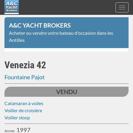
Toggl
navig
A&C
Aller
Yacht
A&C YACHT BROKERS
au
Brokers
Acheter ou vendre votre bateau d'occasion dans les
contenu
Antilles
principal
Venezia 42
Fountaine Pajot
VENDU
Catamaran à voiles
Voilier de croisière
Voilier sloop
1997
Année