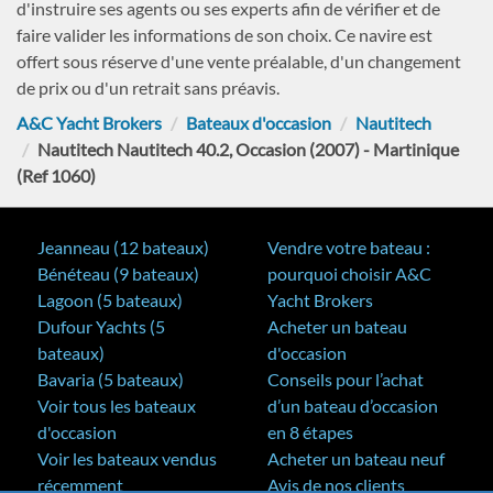
d'instruire ses agents ou ses experts afin de vérifier et de
faire valider les informations de son choix. Ce navire est
offert sous réserve d'une vente préalable, d'un changement
de prix ou d'un retrait sans préavis.
A&C Yacht Brokers
Bateaux d'occasion
Nautitech
Nautitech Nautitech 40.2, Occasion (2007) - Martinique
(Ref 1060)
Jeanneau (12 bateaux)
Vendre votre bateau :
Bénéteau (9 bateaux)
pourquoi choisir A&C
Lagoon (5 bateaux)
Yacht Brokers
Dufour Yachts (5
Acheter un bateau
bateaux)
d'occasion
Bavaria (5 bateaux)
Conseils pour l’achat
Voir tous les bateaux
d’un bateau d’occasion
d'occasion
en 8 étapes
Voir les bateaux vendus
Acheter un bateau neuf
récemment
Avis de nos clients