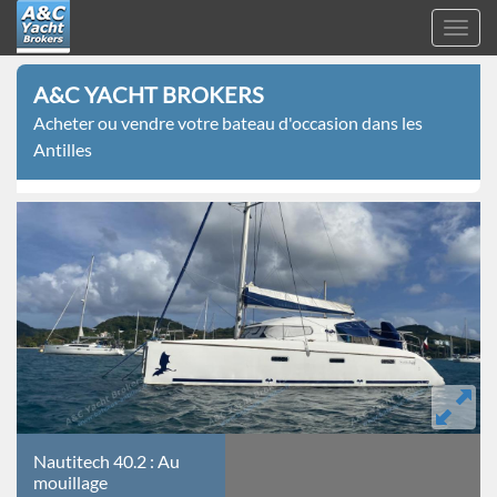
Toggl
navig
A&C
Aller
Yacht
A&C YACHT BROKERS
au
Brokers
Acheter ou vendre votre bateau d'occasion dans les
contenu
Antilles
principal
Nautitech
Nautitech 40.2 : Au
40.2
mouillage