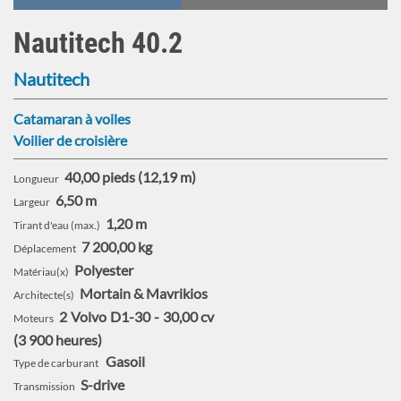
:
Au
Nautitech 40.2
mouillage
Nautitech
Catamaran à voiles
Voilier de croisière
40,00 pieds (12,19 m)
Longueur
6,50 m
Largeur
1,20 m
Tirant d'eau (max.)
7 200,00 kg
Déplacement
Polyester
Matériau(x)
Mortain & Mavrikios
Architecte(s)
2
Volvo
D1-30
30,00 cv
Moteurs
3 900 heures
Gasoil
Type de carburant
S-drive
Transmission