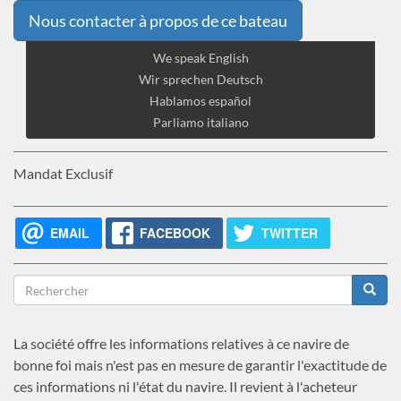
Nous contacter à propos de ce bateau
We speak English
Wir sprechen Deutsch
Hablamos español
Parliamo italiano
Mandat Exclusif
EMAIL
FACEBOOK
TWITTER
Formulaire
de
Rechercher
recherche
La société offre les informations relatives à ce navire de
bonne foi mais n'est pas en mesure de garantir l'exactitude de
ces informations ni l'état du navire. Il revient à l'acheteur