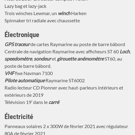
Lazy bag et lazy-jack
Trois winches Lewmar, un
winch
Harken
Spinnaker tri radiale avec chaussette
Électronique
GPS traceur
de cartes Raymarine au poste de barre bâbord
Centrale de navigation Raymarine avec afficheurs ST 60
Loch
,
speedomètre
,
sondeur
et
girouette anémomètre
ST60, au
poste de barre bâbord.
VHF
fixe Navman 7100
Pilote automatique
Raymarine ST6002
Radio lecteur CD Pionner avec haut-parleurs intérieurs et
extérieurs de 2019
Télévision 19’ dans le
carré
Électricité
Panneaux solaires 2 x 300W de février 2021 avec régulateur
80A de février 2021