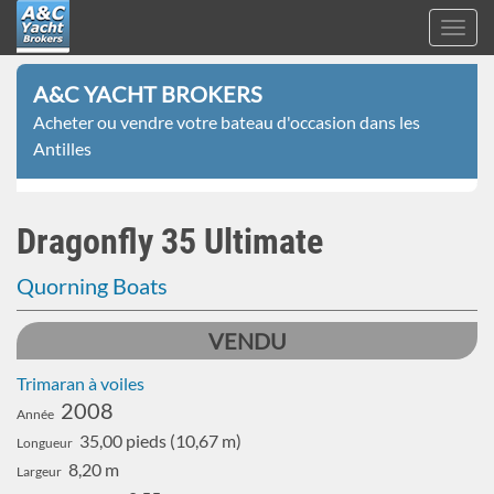
Toggl
navig
A&C
Aller
Yacht
A&C YACHT BROKERS
au
Brokers
Acheter ou vendre votre bateau d'occasion dans les
contenu
Antilles
principal
Dragonfly 35 Ultimate
Quorning Boats
VENDU
Trimaran à voiles
2008
Année
35,00 pieds (10,67 m)
Longueur
8,20 m
Largeur