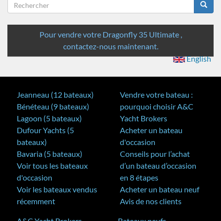
Formulaire
de
Rechercher
recherche
Pour vendre votre Dragonfly 35 Ultimate ,
contactez-nous maintenant.
English
Jeanneau (12 bateaux)
Vendre votre bateau :
Bénéteau (9 bateaux)
pourquoi choisir A&C
Lagoon (5 bateaux)
Yacht Brokers
Dufour Yachts (5
Acheter un bateau
bateaux)
d'occasion
Bavaria (5 bateaux)
Conseils pour l’achat
Voir tous les bateaux
d’un bateau d’occasion
d'occasion
en 8 étapes
Voir les bateaux vendus
Acheter un bateau neuf
récemment
Avis de nos clients
A&C Yacht Brokers
Bateaux neufs