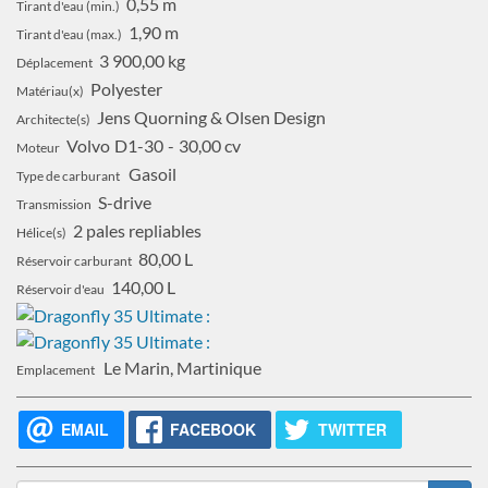
0,55 m
Tirant d'eau (min.)
1,90 m
Tirant d'eau (max.)
3 900,00 kg
Déplacement
Polyester
Matériau(x)
Jens Quorning & Olsen Design
Architecte(s)
Volvo
D1-30
30,00 cv
Moteur
Gasoil
Type de carburant
S-drive
Transmission
2 pales repliables
Hélice(s)
80,00 L
Réservoir carburant
140,00 L
Réservoir d'eau
Le Marin, Martinique
Emplacement
EMAIL
FACEBOOK
TWITTER