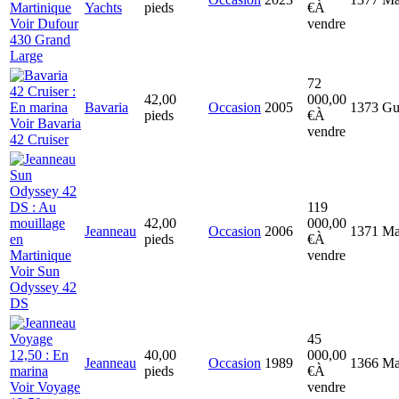
Yachts
pieds
€
À
Voir Dufour
vendre
430 Grand
Large
72
42,00
000,00
Bavaria
Occasion
2005
1373
Gu
pieds
€
À
Voir Bavaria
vendre
42 Cruiser
119
42,00
000,00
Jeanneau
Occasion
2006
1371
Ma
pieds
€
À
vendre
Voir Sun
Odyssey 42
DS
45
40,00
000,00
Jeanneau
Occasion
1989
1366
Ma
pieds
€
À
Voir Voyage
vendre