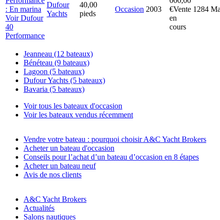
000,00
Dufour
40,00
Occasion
2003
€
Vente
1284
Ma
Yachts
pieds
Voir Dufour
en
40
cours
Performance
Jeanneau (12 bateaux)
Bénéteau (9 bateaux)
Lagoon (5 bateaux)
Dufour Yachts (5 bateaux)
Bavaria (5 bateaux)
Voir tous les bateaux d'occasion
Voir les bateaux vendus récemment
Vendre votre bateau : pourquoi choisir A&C Yacht Brokers
Acheter un bateau d'occasion
Conseils pour l’achat d’un bateau d’occasion en 8 étapes
Acheter un bateau neuf
Avis de nos clients
A&C Yacht Brokers
Actualités
Salons nautiques