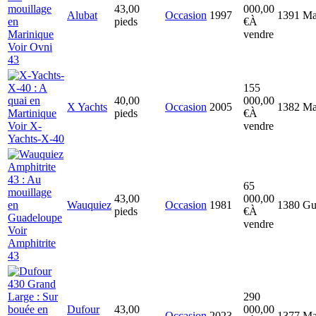
43,00
000,00
Alubat
Occasion
1997
1391
Ma
pieds
€
À
vendre
Voir Ovni
43
155
40,00
000,00
X Yachts
Occasion
2005
1382
Ma
pieds
€
À
Voir X-
vendre
Yachts-X-40
65
43,00
000,00
Wauquiez
Occasion
1981
1380
Gu
pieds
€
À
vendre
Voir
Amphitrite
43
290
Dufour
43,00
000,00
Occasion
2023
1377
Ma