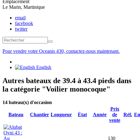
Emplacement
Le Marin, Martinique
email
facebook
twitter
Formulaire de recherche
Rechercher
Pour vendre votre Oceanis 430, contactez-nous maintenant.
English
Autres bateaux de 39.4 à 43.4 pieds dans
la catégorie "Voilier monocoque"
14
bateau(x) d'occasion
Prix
Bateau
Chantier
Longueur
État
Année
de
Réf.
Em
vente
130