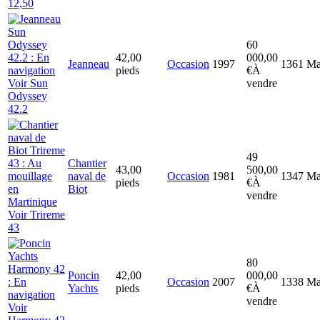
12,50
60
42,00
000,00
Jeanneau
Occasion
1997
1361
Ma
pieds
€
À
Voir Sun
vendre
Odyssey
42.2
49
Chantier
43,00
500,00
naval de
Occasion
1981
1347
Ma
pieds
€
À
Biot
vendre
Voir Trireme
43
80
Poncin
42,00
000,00
Occasion
2007
1338
Ma
Yachts
pieds
€
À
vendre
Voir