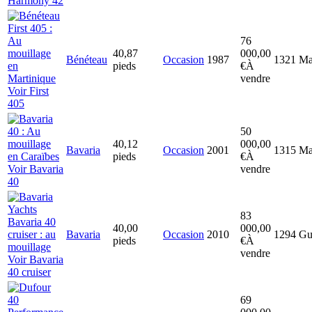
Harmony 42
76
40,87
000,00
Bénéteau
Occasion
1987
1321
Ma
pieds
€
À
vendre
Voir First
405
50
40,12
000,00
Bavaria
Occasion
2001
1315
Ma
pieds
€
À
Voir Bavaria
vendre
40
83
40,00
000,00
Bavaria
Occasion
2010
1294
Gu
pieds
€
À
vendre
Voir Bavaria
40 cruiser
69