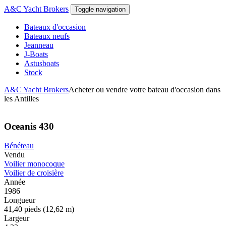
Aller au contenu principal
A&C Yacht Brokers
Toggle navigation
Bateaux d'occasion
Bateaux neufs
Jeanneau
J-Boats
Astusboats
Stock
A&C Yacht Brokers
Acheter ou vendre votre bateau d'occasion dans
les Antilles
Oceanis 430
Bénéteau
Vendu
Voilier monocoque
Voilier de croisière
Année
1986
Longueur
41,40 pieds (12,62 m)
Largeur