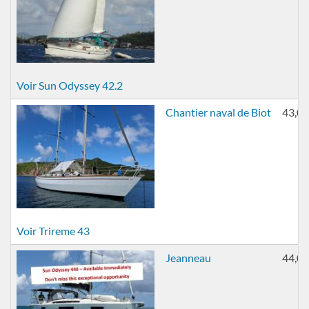
Voir Sun Odyssey 42.2
Chantier naval de Biot
43,00
Voir Trireme 43
Jeanneau
44,00