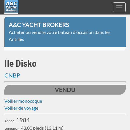
Toggl
navig
A&C
Aller
Yacht
A&C YACHT BROKERS
au
Brokers
Acheter ou vendre votre bateau d'occasion dans les
contenu
Antilles
principal
Ile Disko
CNBP
VENDU
Voilier monocoque
Voilier de voyage
1984
Année
43,00 pieds (13,11 m)
Longueur