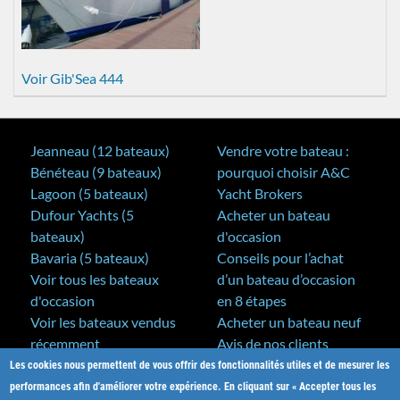
Voir Gib'Sea 444
Jeanneau (12 bateaux)
Vendre votre bateau :
Bénéteau (9 bateaux)
pourquoi choisir A&C
Lagoon (5 bateaux)
Yacht Brokers
Dufour Yachts (5
Acheter un bateau
bateaux)
d'occasion
Bavaria (5 bateaux)
Conseils pour l’achat
Voir tous les bateaux
d’un bateau d’occasion
d'occasion
en 8 étapes
Voir les bateaux vendus
Acheter un bateau neuf
récemment
Avis de nos clients
Les cookies nous permettent de vous offrir des fonctionnalités utiles et de mesurer les
A&C Yacht Brokers
Bateaux neufs
performances afin d'améliorer votre expérience. En cliquant sur « Accepter tous les