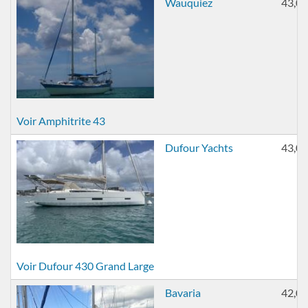
Wauquiez
43,00
Voir Amphitrite 43
Dufour Yachts
43,00
Voir Dufour 430 Grand Large
Bavaria
42,00