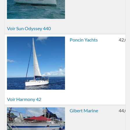
Voir Sun Odyssey 440
Poncin Yachts
42,00
Voir Harmony 42
Gibert Marine
44,00