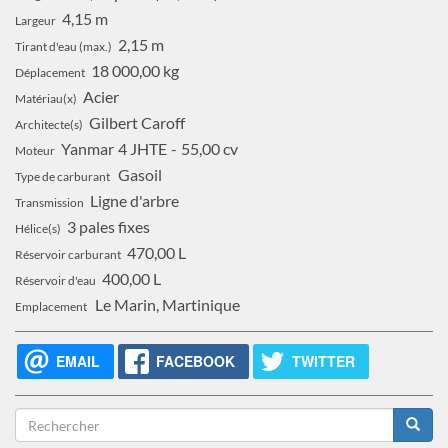
4,15 m
Largeur
2,15 m
Tirant d'eau (max.)
18 000,00 kg
Déplacement
Acier
Matériau(x)
Gilbert Caroff
Architecte(s)
Yanmar
4 JHTE
55,00 cv
Moteur
Gasoil
Type de carburant
Ligne d'arbre
Transmission
3 pales fixes
Hélice(s)
470,00 L
Réservoir carburant
400,00 L
Réservoir d'eau
Le Marin, Martinique
Emplacement
EMAIL
FACEBOOK
TWITTER
Formulaire