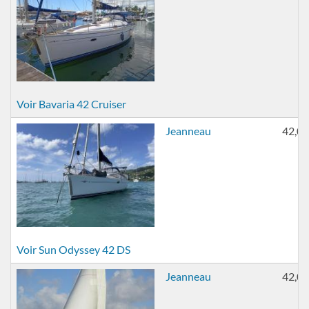
Voir Bavaria 42 Cruiser
Jeanneau
42,00
Voir Sun Odyssey 42 DS
Jeanneau
42,00