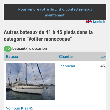
de
Rechercher
recherche
Pour vendre votre Ile Disko, contactez-nous
maintenant.
English
Autres bateaux de 41 à 45 pieds dans la
catégorie "Voilier monocoque"
bateau(x) d'occasion
12
Bateau
Chantier
Long
Jeanneau
45,00
Voir Sun Kiss 45