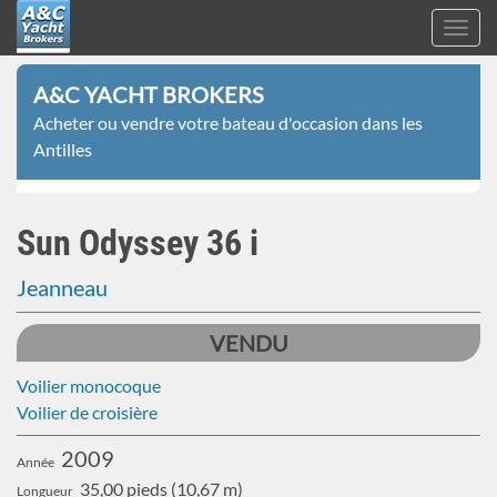
Toggl
navig
A&C
Aller
Yacht
A&C YACHT BROKERS
au
Brokers
Acheter ou vendre votre bateau d'occasion dans les
contenu
Antilles
principal
Sun Odyssey 36 i
Jeanneau
VENDU
Voilier monocoque
Voilier de croisière
2009
Année
35,00 pieds (10,67 m)
Longueur