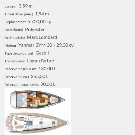
3,59 m
Largeur
1,94 m
Tirant d'eau (min.)
5 700,00 kg
Déplacement
Polyester
Matériau(x)
Marc Lombard
Architecte(s)
Yanmar
3YM 30
29,00 cv
Moteur
Gasoil
Type de carburant
Ligne d'arbre
Transmission
130,00 L
Réservoir carburant
355,00 L
Réservoir d'eau
90,00 L
Réservoir eaux noires