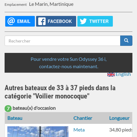
Le Marin, Martinique
Emplacement
EMAIL
FACEBOOK
TWITTER
Formulaire
de
Rechercher
recherche
Pour vendre votre Sun Odyssey 36 i,
contactez-nous maintenant.
English
Autres bateaux de 33 à 37 pieds dans la
catégorie "Voilier monocoque"
bateau(x) d'occasion
7
Bateau
Chantier
Longueur
Meta
34,80 pieds