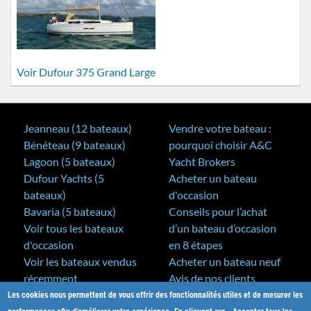
Voir Dufour 375 Grand Large
Jeanneau (12 bateaux)
Vendre votre bateau :
Bénéteau (9 bateaux)
pourquoi choisir A&C
Lagoon (5 bateaux)
Yacht Brokers
Dufour Yachts (5
Acheter un bateau
bateaux)
d'occasion
Bavaria (5 bateaux)
Conseils pour l’achat
Voir tous les bateaux
d’un bateau d’occasion
d'occasion
en 8 étapes
Voir les bateaux vendus
Acheter un bateau neuf
récemment
Avis de nos clients
Les cookies nous permettent de vous offrir des fonctionnalités utiles et de mesurer les
A&C Yacht Brokers
Bateaux neufs