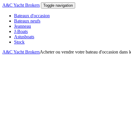
Aller au contenu principal
A&C Yacht Brokers
Toggle navigation
Bateaux d'occasion
Bateaux neufs
Jeanneau
J-Boats
Astusboats
Stock
A&C Yacht Brokers
Acheter ou vendre votre bateau d'occasion dans le