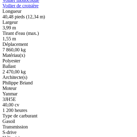
Voilier monocoque
Voilier de croisière
Longueur
40,48 pieds (12,34 m)
Largeur
3,99 m
Tirant d'eau (max.)
1,55 m
Déplacement
7 860,00 kg
Matériau(x)
Polyester
Ballast
2 470,00 kg
Architecte(s)
Philippe Briand
Moteur
Yanmar
3JH5E
40,00 cv
1 200 heures
Type de carburant
Gasoil
Transmission
S-drive