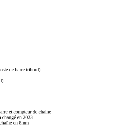
te de barre tribord)
d)
rre et compteur de chaine
m changé en 2023
chaîne en 8mm