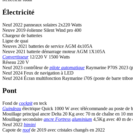
Électricité
Neuf 2022 panneaux solaires 2x220 Watts
Neuve 2019 éolienne Silent Wind pro 400
Chargeur de batteries
Ligne de quai
Neuves 2021 batteries de service AGM 4x105A
Neuve 2021 batterie démarrage moteur AGM 1X105A
Convertisseur
12/220 V 1500 Watts
Réseau 220 V
Neuf 2023 contrôleur de
pilote automatique
Raymarine P70S 2023 (pos
Neuf 2024 Feux de navigation à LED
Neuf 2024 Écran multifonction Raymarine i70S (poste de barre tribor
Pont
Fond de
cockpit
en teck
Guindeau
électrique Quick 1000 W avec télécommande au poste de ba
Mouillage principal ancre Delta 20 Kg avec 70 m de chaîne en 10 m
Mouillage secondaire
ancre Fortress
aluminium
4,5Kg avec 40 m de 
Neuf 2022
bimini
Capote de
roof
de 2019 avec cristales changés en 2022