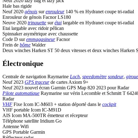
Neuf 2020 lazy bag et lazy jack
Hale bas rigide
Neuf 2020
génois
sur
enrouleur
140 % en Hydranet coupe tri-radial
Enrouleur de génois Facnor LS180
Neuve 2020
trinquette
sur
étai
largable en Hydranet coupe tri-radial
Etai largable avec ridoir pélican
Spinnaker asymétrique avec chaussette
Code D sur
emmagasineur
Facnor
Frein de
bôme
Walder
Deux winches Harken ST 50 deux vitesses et deux winches Harken ST
Électronique
Centrale de navigation Raymarine
Loch
,
speedomètre
sondeur
,
girou
Neuf 2023
GPS traceur
de cartes Axiom 9+
Neuf 2023 nouvel écran Garmin GPS Map 820 2023 pour Radar
Pilote automatique
Raymarine sur vérin Lecomble et Schmitt T 6424
Radar
VHF
Fixe Icom IC-M603 + station déporté dans le
cockpit
VHF portable Icom IC-M91D
AIS Icom MA-500TR émetteur et récepteur
Téléphone satellite Iridium Go
Antenne Wifi
GPS Portable Garmin
Réflecteur radar