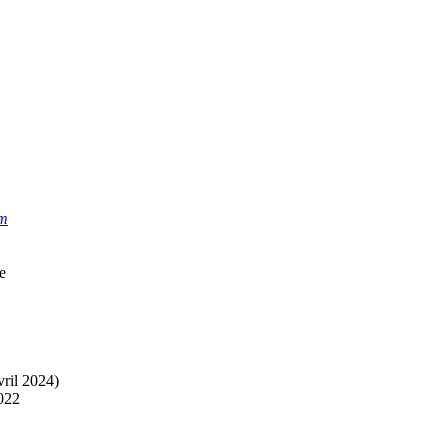
um
e
vril 2024)
2022