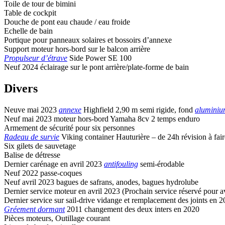
Toile de tour de bimini
Table de cockpit
Douche de pont eau chaude / eau froide
Echelle de bain
Portique pour panneaux solaires et bossoirs d’annexe
Support moteur hors-bord sur le balcon arrière
Propulseur d’étrave
Side Power SE 100
Neuf 2024 éclairage sur le pont arrière/plate-forme de bain
Divers
Neuve mai 2023
annexe
Highfield 2,90 m semi rigide, fond
alumini
Neuf mai 2023 moteur hors-bord Yamaha 8cv 2 temps enduro
Armement de sécurité pour six personnes
Radeau de survie
Viking container Hauturière – de 24h révision à fair
Six gilets de sauvetage
Balise de détresse
Dernier carénage en avril 2023
antifouling
semi-érodable
Neuf 2022 passe-coques
Neuf avril 2023 bagues de safrans, anodes, bagues hydrolube
Dernier service moteur en avril 2023 (Prochain service réservé pour a
Dernier service sur sail-drive vidange et remplacement des joints en 
Gréement dormant
2011 changement des deux inters en 2020
Pièces moteurs, Outillage courant