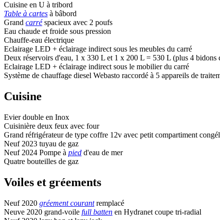
Cuisine en U à tribord
Table à cartes
à bâbord
Grand
carré
spacieux avec 2 poufs
Eau chaude et froide sous pression
Chauffe-eau électrique
Eclairage LED + éclairage indirect sous les meubles du carré
Deux réservoirs d'eau, 1 x 330 L et 1 x 200 L = 530 L (plus 4 bidons d
Eclairage LED + éclairage indirect sous le mobilier du carré
Système de chauffage diesel Webasto raccordé à 5 appareils de traiteme
Cuisine
Evier double en Inox
Cuisinière deux feux avec four
Grand réfrigérateur de type coffre 12v avec petit compartiment congél
Neuf 2023 tuyau de gaz
Neuf 2024 Pompe à
pied
d'eau de mer
Quatre bouteilles de gaz
Voiles et gréements
Neuf 2020
gréement courant
remplacé
Neuve 2020 grand-voile
full batten
en Hydranet coupe tri-radial