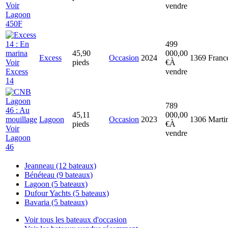
Voir
vendre
Lagoon
450F
499
45,90
000,00
Excess
Occasion
2024
1369
Franc
Voir
pieds
€
À
Excess
vendre
14
789
45,11
000,00
Lagoon
Occasion
2023
1306
Marti
pieds
€
À
Voir
vendre
Lagoon
46
Jeanneau (12 bateaux)
Bénéteau (9 bateaux)
Lagoon (5 bateaux)
Dufour Yachts (5 bateaux)
Bavaria (5 bateaux)
Voir tous les bateaux d'occasion