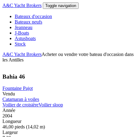
Aller au contenu principal
A&C Yacht Brokers
Toggle navigation
Bateaux d'occasion
Bateaux neufs
Jeanneau
J-Boats
Astusboats
Stock
A&C Yacht Brokers
Acheter ou vendre votre bateau d'occasion dans
les Antilles
Bahia 46
Fountaine Pajot
Vendu
Catamaran à voiles
Voilier de croisière
Voilier sloop
Année
2004
Longueur
46,00 pieds (14,02 m)
Largeur