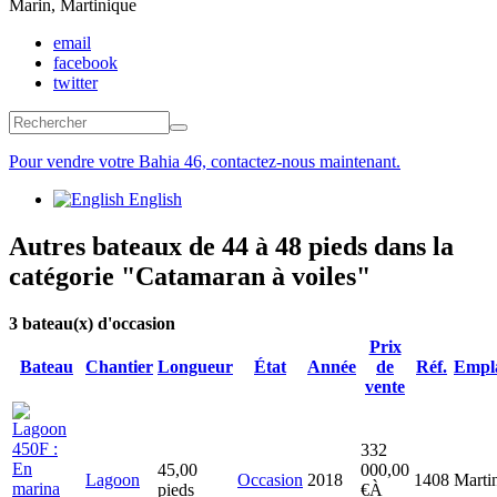
Marin, Martinique
email
facebook
twitter
Formulaire de recherche
Rechercher
Pour vendre votre Bahia 46, contactez-nous maintenant.
English
Autres bateaux de 44 à 48 pieds dans la
catégorie "Catamaran à voiles"
3
bateau(x) d'occasion
Prix
Bateau
Chantier
Longueur
État
Année
de
Réf.
Empl
vente
332
45,00
000,00
Lagoon
Occasion
2018
1408
Marti
pieds
€
À