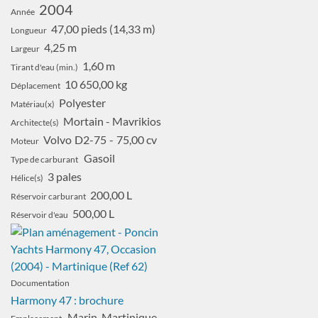
2004
Année
47,00 pieds (14,33 m)
Longueur
4,25 m
Largeur
1,60 m
Tirant d'eau (min.)
10 650,00 kg
Déplacement
Polyester
Matériau(x)
Mortain - Mavrikios
Architecte(s)
Volvo
D2-75
75,00 cv
Moteur
Gasoil
Type de carburant
3 pales
Hélice(s)
200,00 L
Réservoir carburant
500,00 L
Réservoir d'eau
Documentation
Harmony 47 : brochure
Marin, Martinique