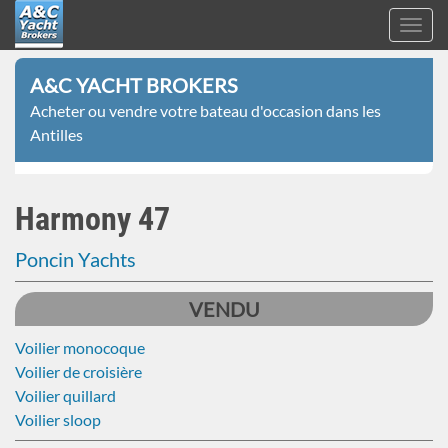
Toggl
navig
A&C
Aller
Yacht
A&C YACHT BROKERS
au
Brokers
Acheter ou vendre votre bateau d'occasion dans les
contenu
Antilles
principal
Harmony 47
Poncin Yachts
VENDU
Voilier monocoque
Voilier de croisière
Voilier quillard
Voilier sloop