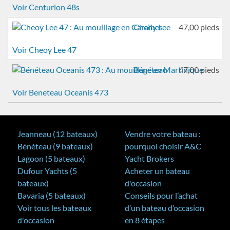
Voir Centurion 48s
Cheoy Lee
47,00 pieds
Voir Cheoy Lee 47
Bénéteau
47,00 pieds
Voir Beneteau Oceanis 473
Jeanneau (12 bateaux)
Vendre votre bateau :
Bénéteau (9 bateaux)
pourquoi choisir A&C
Lagoon (5 bateaux)
Yacht Brokers
Dufour Yachts (5
Acheter un bateau
bateaux)
d'occasion
Bavaria (5 bateaux)
Conseils pour l’achat
Voir tous les bateaux
d’un bateau d’occasion
d'occasion
en 8 étapes