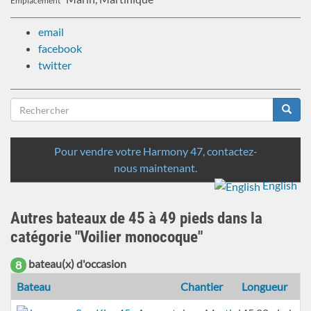
Emplacement
email
facebook
twitter
Formulaire
de
Rechercher
recherche
Pour vendre votre Harmony 47, contactez-
nous maintenant.
English
Autres bateaux de 45 à 49 pieds dans la
catégorie "Voilier monocoque"
bateau(x) d'occasion
8
Bateau
Chantier
Longueur