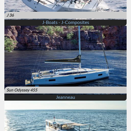
J 36
J-Boats - J-Composites
Sun Odyssey 455
Jeanneau