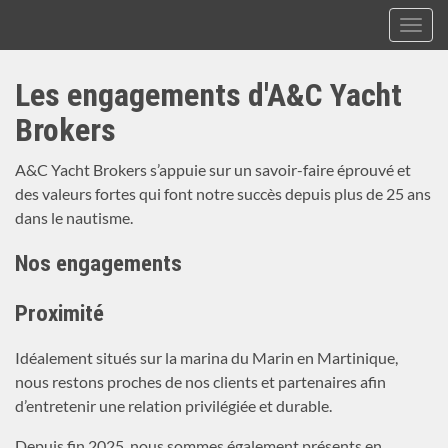
Toggl
navig
A&C
Aller
Yacht
Les engagements d'A&C Yacht
au
Brokers
contenu
Brokers
principal
A&C Yacht Brokers s’appuie sur un savoir-faire éprouvé et
des valeurs fortes qui font notre succès depuis plus de 25 ans
dans le nautisme.
Nos engagements
Proximité
Idéalement situés sur la marina du Marin en Martinique,
nous restons proches de nos clients et partenaires afin
d’entretenir une relation privilégiée et durable.
Depuis fin 2025, nous sommes également présents en