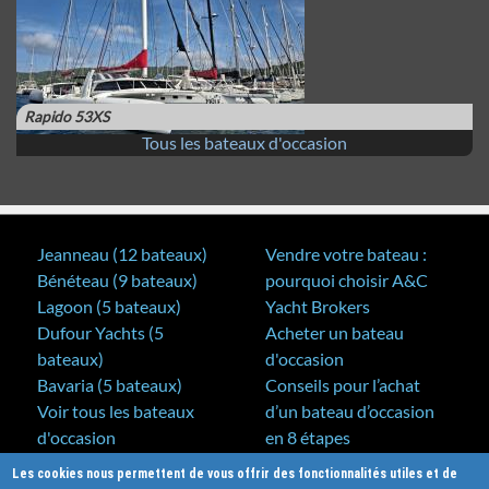
Rapido 53XS
Tous les bateaux d'occasion
Jeanneau (12 bateaux)
Vendre votre bateau :
Bénéteau (9 bateaux)
pourquoi choisir A&C
Lagoon (5 bateaux)
Yacht Brokers
Dufour Yachts (5
Acheter un bateau
bateaux)
d'occasion
Bavaria (5 bateaux)
Conseils pour l’achat
Voir tous les bateaux
d’un bateau d’occasion
d'occasion
en 8 étapes
Voir les bateaux vendus
Acheter un bateau neuf
Les cookies nous permettent de vous offrir des fonctionnalités utiles et de